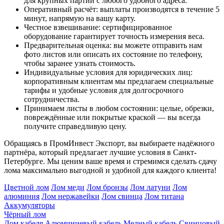
для крупных партий с любого удобного адреса.
Оперативный расчёт: выплаты производятся в течение 5
минут, напрямую на вашу карту.
Честное взвешивание: сертифицированное
оборудование гарантирует точность измерения веса.
Предварительная оценка: вы можете отправить нам
фото листов или описать их состояние по телефону,
чтобы заранее узнать стоимость.
Индивидуальные условия для юридических лиц:
корпоративным клиентам мы предлагаем специальные
тарифы и удобные условия для долгосрочного
сотрудничества.
Принимаем листы в любом состоянии: целые, обрезки,
повреждённые или покрытые краской — вы всегда
получите справедливую цену.
Обращаясь в ПромИнвест Экспорт, вы выбираете надёжного
партнёра, который предлагает лучшие условия в Санкт-
Петербурге. Мы ценим ваше время и стремимся сделать сдачу
лома максимально выгодной и удобной для каждого клиента!
Цветной лом
Лом меди
Лом бронзы
Лом латуни
Лом
алюминия
Лом нержавейки
Лом свинца
Лом титана
Аккумуляторы
Чёрный лом
Лом кабеля
Алюминиевый кабель
Медный кабель
Свинцовый