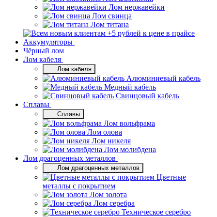
Лом нержавейки
Лом свинца
Лом титана
Аккумуляторы
Чёрный лом
Лом кабеля
Лом кабеля
Алюминиевый кабель
Медный кабель
Свинцовый кабель
Сплавы
Сплавы
Лом вольфрама
Лом олова
Лом никеля
Лом молибдена
Лом драгоценных металлов
Лом драгоценных металлов
Цветные
металлы с покрытием
Лом золота
Лом серебра
Техническое серебро