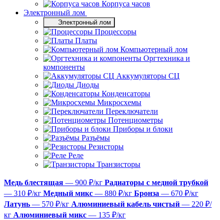
Корпуса часов
Электронный лом
Электронный лом
Процессоры
Платы
Компьютерный лом
Оргтехника и
компоненты
Аккумуляторы СЦ
Диоды
Конденсаторы
Микросхемы
Переключатели
Потенциометры
Приборы и блоки
Разъёмы
Резисторы
Реле
Транзисторы
Медь блестящая
— 900 ₽/кг
Радиаторы с медной трубкой
— 310 ₽/кг
Медный микс
— 880 ₽/кг
Бронза
— 670 ₽/кг
Латунь
— 570 ₽/кг
Алюминиевый кабель чистый
— 220 ₽/
кг
Алюминиевый микс
— 135 ₽/кг