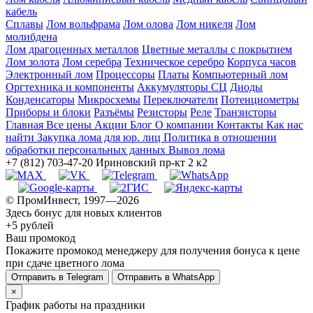
кабель
Сплавы
Лом вольфрама
Лом олова
Лом никеля
Лом
молибдена
Лом драгоценных металлов
Цветные металлы с покрытием
Лом золота
Лом серебра
Техническое серебро
Корпуса часов
Электронный лом
Процессоры
Платы
Компьютерный лом
Оргтехника и компоненты
Аккумуляторы СЦ
Диоды
Конденсаторы
Микросхемы
Переключатели
Потенциометры
Приборы и блоки
Разъёмы
Резисторы
Реле
Транзисторы
Главная
Все цены
Акции
Блог
О компании
Контакты
Как нас
найти
Закупка лома для юр. лиц
Политика в отношении
обработки персональных данных
Вывоз лома
+7 (812) 703-47-20
Ириновский пр-кт 2 к2
© ПромИнвест, 1997—2026
Здесь бонус для новых клиентов
+5 рублей
Ваш промокод
Покажите промокод менеджеру для получения бонуса к цене
при сдаче цветного лома
Отправить в Telegram
Отправить в WhatsApp
×
График работы на праздники