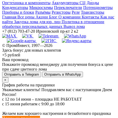
Оргтехника и компоненты
Аккумуляторы СЦ
Диоды
Конденсаторы
Микросхемы
Переключатели
Потенциометры
Приборы и блоки
Разъёмы
Резисторы
Реле
Транзисторы
Главная
Все цены
Акции
Блог
О компании
Контакты
Как нас
найти
Закупка лома для юр. лиц
Политика в отношении
обработки персональных данных
Вывоз лома
+7 (812) 703-47-20
Ириновский пр-кт 2 к2
© ПромИнвест, 1997—2026
Здесь бонус для новых клиентов
+5 рублей
Ваш промокод
Покажите промокод менеджеру для получения бонуса к цене
при сдаче цветного лома
Отправить в Telegram
Отправить в WhatsApp
×
График работы на праздники
Уважаемые клиенты! Поздравляем вас с наступающим Днем
России!
с 12 по 14 июня – площадка НЕ РАБОТАЕТ
c 15 июня работаем с 9:00 до 18:00
Желаем вам хорошего настроения и беззаботного праздника