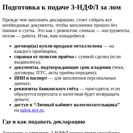
Подготовка к подаче 3-НДФЛ за лом
Прежде чем заполнять декларацию, стоит собрать все
необходимые документы, чтобы заполнение прошло без
паники и суеты. Это как с ремонтом: сначала — инструменты,
потом — работа. Итак, вам понадобятся:
договор(ы) купли-продажи металлолома
— на
каждого приёмщика;
справки от пунктов приёма
с суммой сделки (если
выдавались);
документы, подтверждающие срок владения
(чеки,
договоры, ПТС, акты приёма-передачи);
ИНН и паспорт
— для заполнения персональных
данных;
реквизиты банковского счёта
— пригодятся, если
образуется переплата и налоговая будет возвращать
деньги;
доступ в “Личный кабинет налогоплательщика”
на
nalog.gov.ru
.
Где и как подавать декларацию
Заполнить и отправить 3-НДФЛ можно тремя способами: