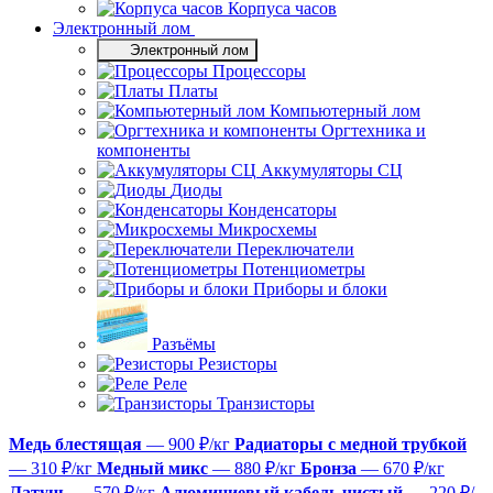
Корпуса часов
Электронный лом
Электронный лом
Процессоры
Платы
Компьютерный лом
Оргтехника и
компоненты
Аккумуляторы СЦ
Диоды
Конденсаторы
Микросхемы
Переключатели
Потенциометры
Приборы и блоки
Разъёмы
Резисторы
Реле
Транзисторы
Медь блестящая
— 900 ₽/кг
Радиаторы с медной трубкой
— 310 ₽/кг
Медный микс
— 880 ₽/кг
Бронза
— 670 ₽/кг
Латунь
— 570 ₽/кг
Алюминиевый кабель чистый
— 220 ₽/