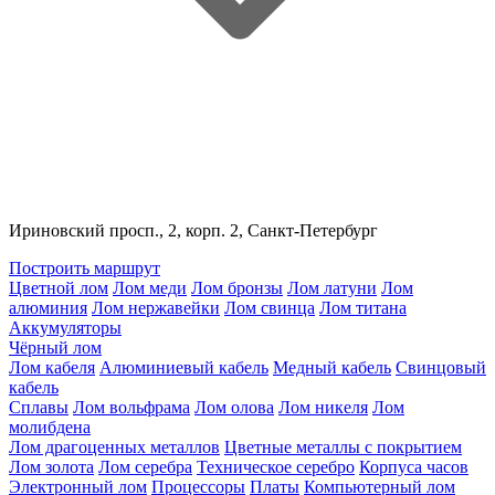
Ириновский просп., 2, корп. 2, Санкт-Петербург
Построить маршрут
Цветной лом
Лом меди
Лом бронзы
Лом латуни
Лом
алюминия
Лом нержавейки
Лом свинца
Лом титана
Аккумуляторы
Чёрный лом
Лом кабеля
Алюминиевый кабель
Медный кабель
Свинцовый
кабель
Сплавы
Лом вольфрама
Лом олова
Лом никеля
Лом
молибдена
Лом драгоценных металлов
Цветные металлы с покрытием
Лом золота
Лом серебра
Техническое серебро
Корпуса часов
Электронный лом
Процессоры
Платы
Компьютерный лом