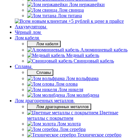
Лом нержавейки
Лом свинца
Лом титана
Аккумуляторы
Чёрный лом
Лом кабеля
Лом кабеля
Алюминиевый кабель
Медный кабель
Свинцовый кабель
Сплавы
Сплавы
Лом вольфрама
Лом олова
Лом никеля
Лом молибдена
Лом драгоценных металлов
Лом драгоценных металлов
Цветные
металлы с покрытием
Лом золота
Лом серебра
Техническое серебро