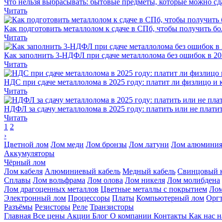
Что нельзя выбрасывать: бытовые предметы, которые можно сд
Читать
Как подготовить металлолом к сдаче в СПб, чтобы получить бо
Читать
Как заполнить 3-НДФЛ при сдаче металлолома без ошибок в 20
Читать
НДС при сдаче металлолома в 2025 году: платит ли физлицо и 
Читать
НДФЛ за сдачу металлолома в 2025 году: платить или не плати
Читать
1
2
›
Цветной лом
Лом меди
Лом бронзы
Лом латуни
Лом алюмини
Аккумуляторы
Чёрный лом
Лом кабеля
Алюминиевый кабель
Медный кабель
Свинцовый 
Сплавы
Лом вольфрама
Лом олова
Лом никеля
Лом молибдена
Лом драгоценных металлов
Цветные металлы с покрытием
Лом
Электронный лом
Процессоры
Платы
Компьютерный лом
Оргт
Разъёмы
Резисторы
Реле
Транзисторы
Главная
Все цены
Акции
Блог
О компании
Контакты
Как нас 