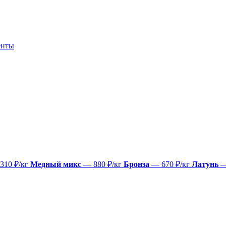
енты
310 ₽/кг
Медный микс
— 880 ₽/кг
Бронза
— 670 ₽/кг
Латунь
—