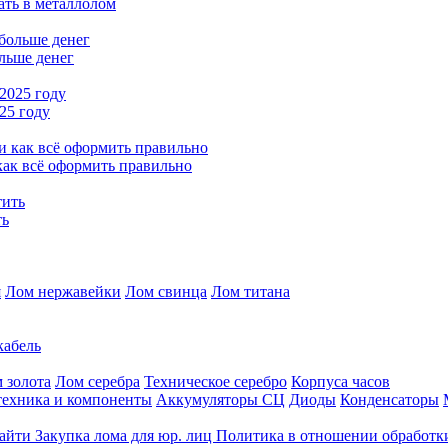
ать в металлолом
льше денег
25 году
как всё оформить правильно
ть
я
Лом нержавейки
Лом свинца
Лом титана
кабель
 золота
Лом серебра
Техническое серебро
Корпуса часов
ехника и компоненты
Аккумуляторы СЦ
Диоды
Конденсаторы
найти
Закупка лома для юр. лиц
Политика в отношении обработк