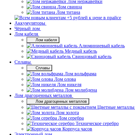
Лом нержавейки
Лом свинца
Лом титана
Аккумуляторы
Чёрный лом
Лом кабеля
Лом кабеля
Алюминиевый кабель
Медный кабель
Свинцовый кабель
Сплавы
Сплавы
Лом вольфрама
Лом олова
Лом никеля
Лом молибдена
Лом драгоценных металлов
Лом драгоценных металлов
Цветные металлы
Лом золота
Лом серебра
Техническое серебро
Корпуса часов
Электронный лом