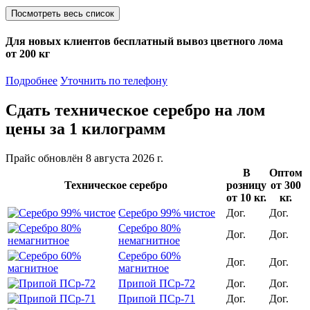
Посмотреть весь список
Для новых клиентов
бесплатный вывоз
цветного лома
от 200 кг
Подробнее
Уточнить по телефону
Сдать техническое серебро на лом
цены за 1 килограмм
Прайс обновлён 8 августа 2026 г.
В
Оптом
Техническое серебро
розницу
от 300
от 10 кг.
кг.
Серебро 99% чистое
Дог.
Дог.
Серебро 80%
Дог.
Дог.
немагнитное
Серебро 60%
Дог.
Дог.
магнитное
Припой ПСр-72
Дог.
Дог.
Припой ПСр-71
Дог.
Дог.