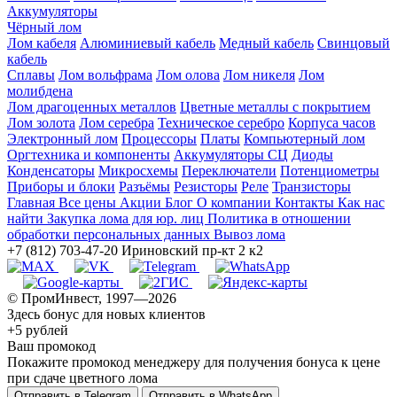
Аккумуляторы
Чёрный лом
Лом кабеля
Алюминиевый кабель
Медный кабель
Свинцовый
кабель
Сплавы
Лом вольфрама
Лом олова
Лом никеля
Лом
молибдена
Лом драгоценных металлов
Цветные металлы с покрытием
Лом золота
Лом серебра
Техническое серебро
Корпуса часов
Электронный лом
Процессоры
Платы
Компьютерный лом
Оргтехника и компоненты
Аккумуляторы СЦ
Диоды
Конденсаторы
Микросхемы
Переключатели
Потенциометры
Приборы и блоки
Разъёмы
Резисторы
Реле
Транзисторы
Главная
Все цены
Акции
Блог
О компании
Контакты
Как нас
найти
Закупка лома для юр. лиц
Политика в отношении
обработки персональных данных
Вывоз лома
+7 (812) 703-47-20
Ириновский пр-кт 2 к2
© ПромИнвест, 1997—2026
Здесь бонус для новых клиентов
+5 рублей
Ваш промокод
Покажите промокод менеджеру для получения бонуса к цене
при сдаче цветного лома
Отправить в Telegram
Отправить в WhatsApp