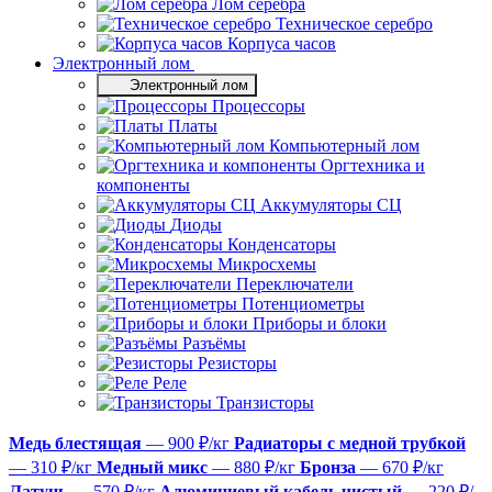
Лом серебра
Техническое серебро
Корпуса часов
Электронный лом
Электронный лом
Процессоры
Платы
Компьютерный лом
Оргтехника и
компоненты
Аккумуляторы СЦ
Диоды
Конденсаторы
Микросхемы
Переключатели
Потенциометры
Приборы и блоки
Разъёмы
Резисторы
Реле
Транзисторы
Медь блестящая
— 900 ₽/кг
Радиаторы с медной трубкой
— 310 ₽/кг
Медный микс
— 880 ₽/кг
Бронза
— 670 ₽/кг
Латунь
— 570 ₽/кг
Алюминиевый кабель чистый
— 220 ₽/