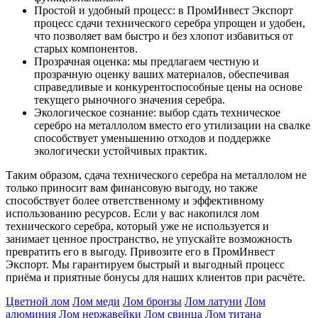
Простой и удобный процесс: в ПромИнвест Экспорт
процесс сдачи технического серебра упрощен и удобен,
что позволяет вам быстро и без хлопот избавиться от
старых компонентов.
Прозрачная оценка: мы предлагаем честную и
прозрачную оценку ваших материалов, обеспечивая
справедливые и конкурентоспособные цены на основе
текущего рыночного значения серебра.
Экологическое сознание: выбор сдать техническое
серебро на металлолом вместо его утилизации на свалке
способствует уменьшению отходов и поддержке
экологически устойчивых практик.
Таким образом, сдача технического серебра на металлолом не
только приносит вам финансовую выгоду, но также
способствует более ответственному и эффективному
использованию ресурсов. Если у вас накопился лом
технического серебра, который уже не используется и
занимает ценное пространство, не упускайте возможность
превратить его в выгоду. Привозите его в ПромИнвест
Экспорт. Мы гарантируем быстрый и выгодный процесс
приёма и приятные бонусы для наших клиентов при расчёте.
Цветной лом
Лом меди
Лом бронзы
Лом латуни
Лом
алюминия
Лом нержавейки
Лом свинца
Лом титана