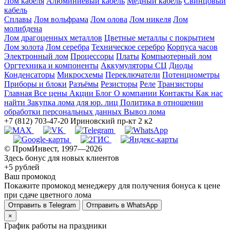
Лом кабеля
Алюминиевый кабель
Медный кабель
Свинцовый
кабель
Сплавы
Лом вольфрама
Лом олова
Лом никеля
Лом
молибдена
Лом драгоценных металлов
Цветные металлы с покрытием
Лом золота
Лом серебра
Техническое серебро
Корпуса часов
Электронный лом
Процессоры
Платы
Компьютерный лом
Оргтехника и компоненты
Аккумуляторы СЦ
Диоды
Конденсаторы
Микросхемы
Переключатели
Потенциометры
Приборы и блоки
Разъёмы
Резисторы
Реле
Транзисторы
Главная
Все цены
Акции
Блог
О компании
Контакты
Как нас
найти
Закупка лома для юр. лиц
Политика в отношении
обработки персональных данных
Вывоз лома
+7 (812) 703-47-20
Ириновский пр-кт 2 к2
© ПромИнвест, 1997—2026
Здесь бонус для новых клиентов
+5 рублей
Ваш промокод
Покажите промокод менеджеру для получения бонуса к цене
при сдаче цветного лома
Отправить в Telegram
Отправить в WhatsApp
×
График работы на праздники