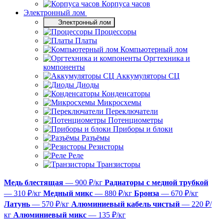
Корпуса часов
Электронный лом
Электронный лом
Процессоры
Платы
Компьютерный лом
Оргтехника и
компоненты
Аккумуляторы СЦ
Диоды
Конденсаторы
Микросхемы
Переключатели
Потенциометры
Приборы и блоки
Разъёмы
Резисторы
Реле
Транзисторы
Медь блестящая
— 900 ₽/кг
Радиаторы с медной трубкой
— 310 ₽/кг
Медный микс
— 880 ₽/кг
Бронза
— 670 ₽/кг
Латунь
— 570 ₽/кг
Алюминиевый кабель чистый
— 220 ₽/
кг
Алюминиевый микс
— 135 ₽/кг