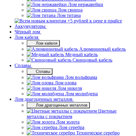
Лом нержавейки
Лом свинца
Лом титана
Аккумуляторы
Чёрный лом
Лом кабеля
Лом кабеля
Алюминиевый кабель
Медный кабель
Свинцовый кабель
Сплавы
Сплавы
Лом вольфрама
Лом олова
Лом никеля
Лом молибдена
Лом драгоценных металлов
Лом драгоценных металлов
Цветные
металлы с покрытием
Лом золота
Лом серебра
Техническое серебро