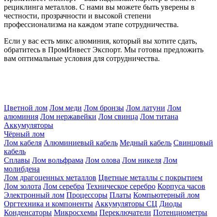
рециклинга металлов. С нами вы можете быть уверены в
честности, прозрачности и высокой степени
профессионализма на каждом этапе сотрудничества.
Если у вас есть микс алюминия, который вы хотите сдать,
обратитесь в ПромИнвест Экспорт. Мы готовы предложить
вам оптимальные условия для сотрудничества.
Цветной лом
Лом меди
Лом бронзы
Лом латуни
Лом
алюминия
Лом нержавейки
Лом свинца
Лом титана
Аккумуляторы
Чёрный лом
Лом кабеля
Алюминиевый кабель
Медный кабель
Свинцовый
кабель
Сплавы
Лом вольфрама
Лом олова
Лом никеля
Лом
молибдена
Лом драгоценных металлов
Цветные металлы с покрытием
Лом золота
Лом серебра
Техническое серебро
Корпуса часов
Электронный лом
Процессоры
Платы
Компьютерный лом
Оргтехника и компоненты
Аккумуляторы СЦ
Диоды
Конденсаторы
Микросхемы
Переключатели
Потенциометры