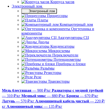
Корпуса часов
Электронный лом
Электронный лом
Процессоры
Платы
Компьютерный лом
Оргтехника и
компоненты
Аккумуляторы СЦ
Диоды
Конденсаторы
Микросхемы
Переключатели
Потенциометры
Приборы и блоки
Разъёмы
Резисторы
Реле
Транзисторы
Медь блестящая
— 900 ₽/кг
Радиаторы с медной трубкой
— 310 ₽/кг
Медный микс
— 880 ₽/кг
Бронза
— 670 ₽/кг
Латунь
— 570 ₽/кг
Алюминиевый кабель чистый
— 220 ₽/
кг
Алюминиевый микс
— 135 ₽/кг