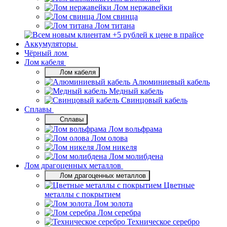
Лом нержавейки
Лом свинца
Лом титана
Аккумуляторы
Чёрный лом
Лом кабеля
Лом кабеля
Алюминиевый кабель
Медный кабель
Свинцовый кабель
Сплавы
Сплавы
Лом вольфрама
Лом олова
Лом никеля
Лом молибдена
Лом драгоценных металлов
Лом драгоценных металлов
Цветные
металлы с покрытием
Лом золота
Лом серебра
Техническое серебро