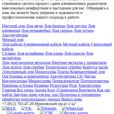
стремимся сделать процесс сдачи алюминиевых радиаторов
максимально комфортным и выгодным для вас. Обращаясь к
нам, вы можете быть уверены в надежности и
профессионализме нашего подхода к работе.
Цветной лом
Лом меди
Лом бронзы
Лом латуни
Лом
алюминия
Лом нержавейки
Лом свинца
Лом титана
Аккумуляторы
Чёрный лом
Лом кабеля
Алюминиевый кабель
Медный кабель
Свинцовый
кабель
Сплавы
Лом вольфрама
Лом олова
Лом никеля
Лом
молибдена
Лом драгоценных металлов
Цветные металлы с покрытием
Лом золота
Лом серебра
Техническое серебро
Корпуса часов
Электронный лом
Процессоры
Платы
Компьютерный лом
Оргтехника и компоненты
Аккумуляторы СЦ
Диоды
Конденсаторы
Микросхемы
Переключатели
Потенциометры
Приборы и блоки
Разъёмы
Резисторы
Реле
Транзисторы
Главная
Все цены
Акции
Блог
О компании
Контакты
Как нас
найти
Закупка лома для юр. лиц
Политика в отношении
обработки персональных данных
Вывоз лома
+7 (812) 703-47-20
Ириновский пр-кт 2 к2