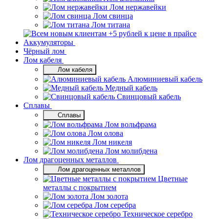
Лом нержавейки
Лом свинца
Лом титана
Аккумуляторы
Чёрный лом
Лом кабеля
Лом кабеля
Алюминиевый кабель
Медный кабель
Свинцовый кабель
Сплавы
Сплавы
Лом вольфрама
Лом олова
Лом никеля
Лом молибдена
Лом драгоценных металлов
Лом драгоценных металлов
Цветные
металлы с покрытием
Лом золота
Лом серебра
Техническое серебро