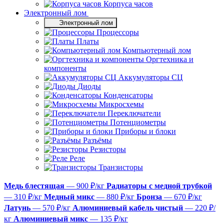
Корпуса часов
Электронный лом
Электронный лом
Процессоры
Платы
Компьютерный лом
Оргтехника и
компоненты
Аккумуляторы СЦ
Диоды
Конденсаторы
Микросхемы
Переключатели
Потенциометры
Приборы и блоки
Разъёмы
Резисторы
Реле
Транзисторы
Медь блестящая
— 900 ₽/кг
Радиаторы с медной трубкой
— 310 ₽/кг
Медный микс
— 880 ₽/кг
Бронза
— 670 ₽/кг
Латунь
— 570 ₽/кг
Алюминиевый кабель чистый
— 220 ₽/
кг
Алюминиевый микс
— 135 ₽/кг