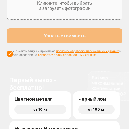
Кликните, чтобы выбрать
и загрузить фотографии
Узнать стоимость
Я ознакомлен(а) и принимаю
политики обработки персональных данных
и
даю согласие на
обработку своих персональных данных
Размер
максимальной
компенсации
Первый вывоз -
бесплатно!
доставки 1500₽
Цветной металл
Черный лом
10 кг
100 кг
от
от
Не вывозим. Не принимаем.