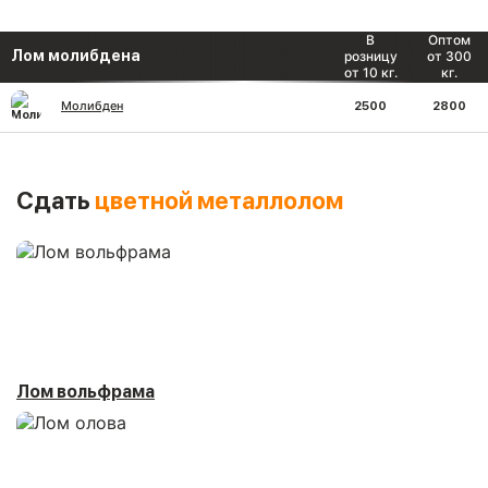
В
Оптом
Лом молибдена
розницу
от 300
от 10 кг.
кг.
Молибден
2500
2800
Сдать
цветной металлолом
Лом вольфрама