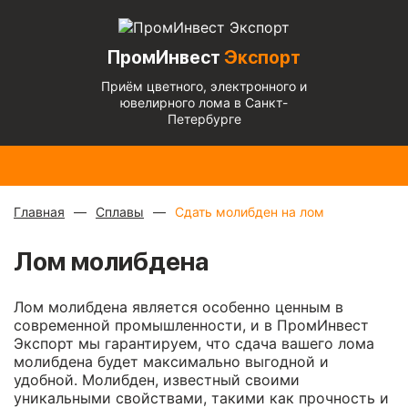
ПромИнвест
Экспорт
Приём цветного, электронного и
ювелирного лома в Санкт-
Петербурге
Радиаторы
Медный
Алюминиевый
Медь
Бронза
Латунь
Алюминиевы
с медной
микс
—
кабель
блестящая
— 670
— 570
микс
— 135 ₽/
трубкой
—
880 ₽/
чистый
— 220
— 900 ₽/кг
₽/кг
₽/кг
кг
310 ₽/кг
кг
₽/кг
Главная
Сплавы
Сдать молибден на лом
Лом молибдена
Лом молибдена является особенно ценным в
современной промышленности, и в ПромИнвест
Экспорт мы гарантируем, что сдача вашего лома
молибдена будет максимально выгодной и
удобной. Молибден, известный своими
уникальными свойствами, такими как прочность и