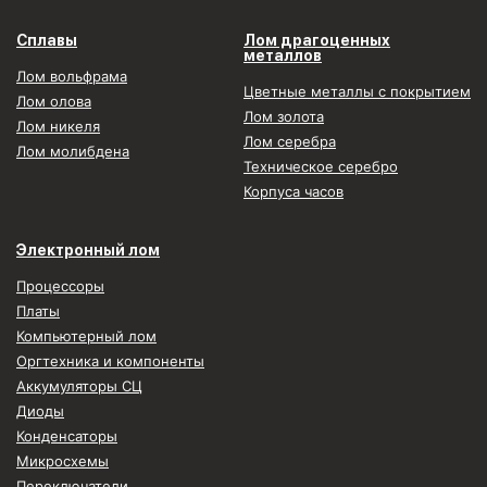
Сплавы
Лом драгоценных
металлов
Лом вольфрама
Цветные металлы с покрытием
Лом олова
Лом золота
Лом никеля
Лом серебра
Лом молибдена
Техническое серебро
Корпуса часов
Электронный лом
Процессоры
Платы
Компьютерный лом
Оргтехника и компоненты
Аккумуляторы СЦ
Диоды
Конденсаторы
Микросхемы
Переключатели