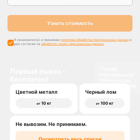
Узнать стоимость
Я ознакомлен(а) и принимаю
политики обработки персональных данных
и
даю согласие на
обработку своих персональных данных
Размер
максимальной
компенсации
Первый вывоз -
бесплатно!
доставки 1500₽
Цветной металл
Черный лом
10 кг
100 кг
от
от
Не вывозим. Не принимаем.
Посмотреть весь список