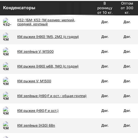
В
Оптом
Конденсаторы
розницу
от 300
от 10 кг.
кг.
К52-1БМ; К52-1М размер: мелкий,
Дог.
Дог.
средний, крупный
КМ рыжие (Н90) 1М5, 2М2 (с годом)
Дог.
Дог.
КМ зелёные V; М1500
Дог.
Дог.
КМ рыжие (Н90) м68, 1МО (с годом)
Дог.
Дог.
КМ рыжие V; M1500
Дог.
Дог.
КМ зелёные (H90;F и ост.- общая группа)
Дог.
Дог.
КМ рыжие (H90;F и ост.)
Дог.
Дог.
КМ зелёные (Н30) 68n
Дог.
Дог.