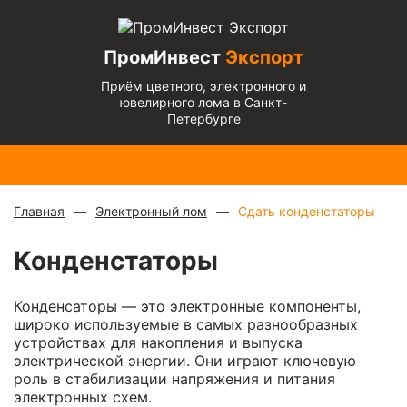
ПромИнвест
Экспорт
Приём цветного, электронного и
ювелирного лома в Санкт-
Петербурге
Медь
Радиаторы
Медный
Алюминиевый
Бронза
Латунь
Алюминиевый
блестящая
с медной
микс
—
кабель
— 670
— 570
микс
— 135 ₽/
— 900 ₽/
трубкой
—
880 ₽/
чистый
— 220
₽/кг
₽/кг
кг
кг
310 ₽/кг
кг
₽/кг
Главная
Электронный лом
Сдать конденстаторы
Конденстаторы
Конденсаторы — это электронные компоненты,
широко используемые в самых разнообразных
устройствах для накопления и выпуска
электрической энергии. Они играют ключевую
роль в стабилизации напряжения и питания
электронных схем.