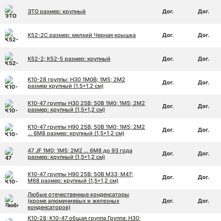
ЭТО размер: крупный
Дог.
Дог.
К52-2С размер: мелкий Черная крышка
Дог.
Дог.
К52-2; К52-5 размер: крупный
Дог.
Дог.
К10-28 группы: Н30 1М0В; 1М5; 2М2
Дог.
Дог.
размер крупный (1.5*1.2 см)
К10-47 группы Н30 25В; 50В 1М0; 1М5; 2М2
Дог.
Дог.
размер: крупный (1,5*1,2 см)
К10-47 группы Н90 25В; 50В 1М0; 1М5; 2М2
Дог.
Дог.
… 6М8 размер: крупный (1,5*1,2 см)
47 JF 1М0; 1М5; 2М2 … 6М8 до 93 года
Дог.
Дог.
размер: крупный (1,5*1,2 см)
К10-47 группы Н90 25В; 50В М33; М47;
Дог.
Дог.
М68 размер: крупный (1,5*1,2 см)
Любые отечественные конденсаторы
(кроме алюминиевых и железных
Дог.
Дог.
конденсаторов)
К10-28; К10-47 общая группа Группа: Н30;