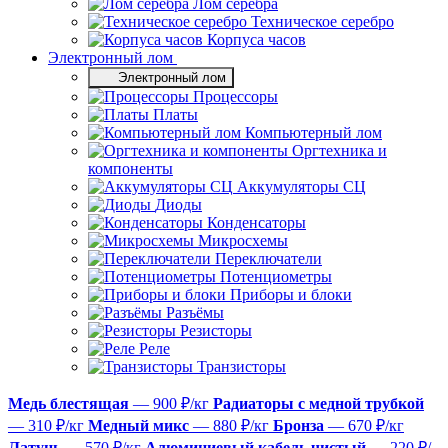
Лом серебра
Техническое серебро
Корпуса часов
Электронный лом
Электронный лом
Процессоры
Платы
Компьютерный лом
Оргтехника и
компоненты
Аккумуляторы СЦ
Диоды
Конденсаторы
Микросхемы
Переключатели
Потенциометры
Приборы и блоки
Разъёмы
Резисторы
Реле
Транзисторы
Медь блестящая
— 900 ₽/кг
Радиаторы с медной трубкой
— 310 ₽/кг
Медный микс
— 880 ₽/кг
Бронза
— 670 ₽/кг
Латунь
— 570 ₽/кг
Алюминиевый кабель чистый
— 220 ₽/