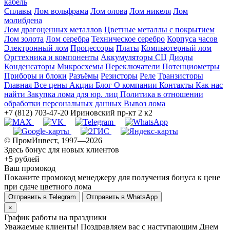
кабель
Сплавы
Лом вольфрама
Лом олова
Лом никеля
Лом
молибдена
Лом драгоценных металлов
Цветные металлы с покрытием
Лом золота
Лом серебра
Техническое серебро
Корпуса часов
Электронный лом
Процессоры
Платы
Компьютерный лом
Оргтехника и компоненты
Аккумуляторы СЦ
Диоды
Конденсаторы
Микросхемы
Переключатели
Потенциометры
Приборы и блоки
Разъёмы
Резисторы
Реле
Транзисторы
Главная
Все цены
Акции
Блог
О компании
Контакты
Как нас
найти
Закупка лома для юр. лиц
Политика в отношении
обработки персональных данных
Вывоз лома
+7 (812) 703-47-20
Ириновский пр-кт 2 к2
© ПромИнвест, 1997—2026
Здесь бонус для новых клиентов
+5 рублей
Ваш промокод
Покажите промокод менеджеру для получения бонуса к цене
при сдаче цветного лома
Отправить в Telegram
Отправить в WhatsApp
×
График работы на праздники
Уважаемые клиенты! Поздравляем вас с наступающим Днем