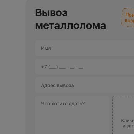
Вывоз
При
воз
металлолома
Кликн
и за