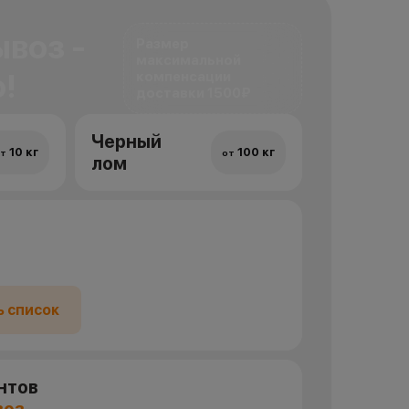
воз -
Размер
максимальной
!
компенсации
доставки 1500₽
Черный
10 кг
100 кг
т
от
лом
ь список
нтов