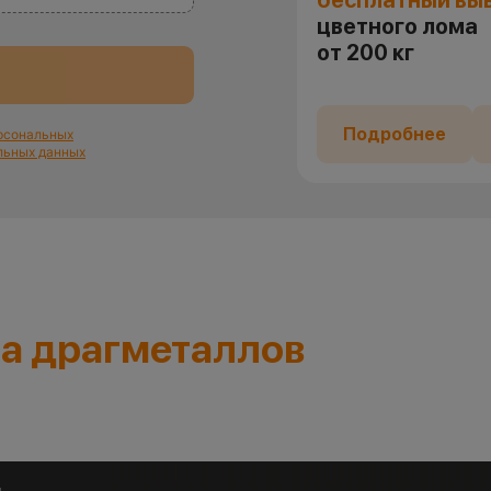
бесплатный вы
цветного лома
от 200 кг
Подробнее
ерсональных
льных данных
а драгметаллов
.