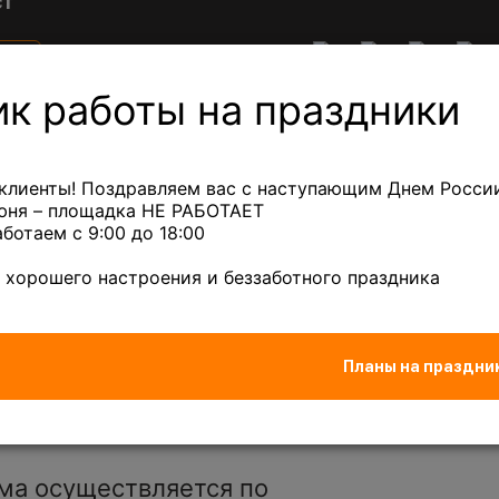
ст
е
Акции
Клиентам
а
ны
ик работы на праздники
ный лом
Лом кабеля
Сплавы
Лом др
клиенты! Поздравляем вас с наступающим Днем России
июня – площадка НЕ РАБОТАЕТ
аботаем с 9:00 до 18:00
дный микс
— 880 ₽/кг
Бронза
— 670 ₽/кг
 хорошего настроения и беззаботного праздника
Планы на праздни
ма осуществляется по