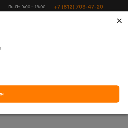
+7 (812) 703-47-20
Пн-Пт 9:00 – 18:00
Ириновский пр-кт 2
Суббота 10:00 –
×
к2
15:00
агоценных металлов
Электронный лом
!
Латунь
— 570 ₽/кг
Алюминиевый кабель чис
ки