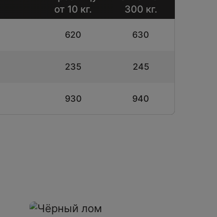
от 10 кг.
300 кг.
620
630
235
245
930
940