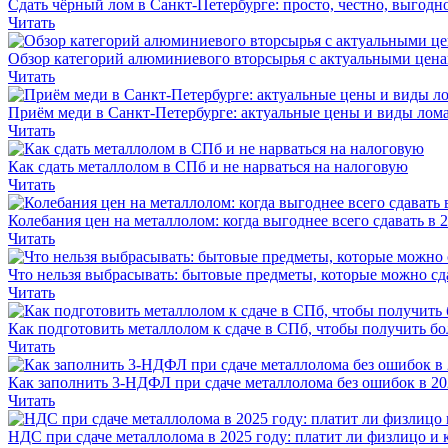
Сдать чёрный лом в Санкт-Петербурге: просто, честно, выгодн
Читать
Обзор категорий алюминиевого вторсырья с актуальными цен
Читать
Приём меди в Санкт-Петербурге: актуальные цены и виды лома
Читать
Как сдать металлолом в СПб и не нарваться на налоговую
Читать
Колебания цен на металлолом: когда выгоднее всего сдавать в 
Читать
Что нельзя выбрасывать: бытовые предметы, которые можно сд
Читать
Как подготовить металлолом к сдаче в СПб, чтобы получить бо
Читать
Как заполнить 3-НДФЛ при сдаче металлолома без ошибок в 20
Читать
НДС при сдаче металлолома в 2025 году: платит ли физлицо и 