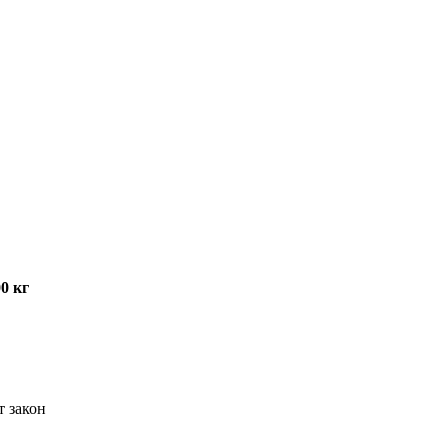
0 кг
т закон