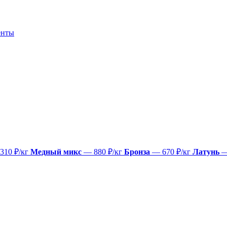
енты
310 ₽/кг
Медный микс
— 880 ₽/кг
Бронза
— 670 ₽/кг
Латунь
—