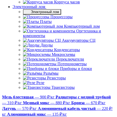
Корпуса часов
Электронный лом
Электронный лом
Процессоры
Платы
Компьютерный лом
Оргтехника и
компоненты
Аккумуляторы СЦ
Диоды
Конденсаторы
Микросхемы
Переключатели
Потенциометры
Приборы и блоки
Разъёмы
Резисторы
Реле
Транзисторы
Медь блестящая
— 900 ₽/кг
Радиаторы с медной трубкой
— 310 ₽/кг
Медный микс
— 880 ₽/кг
Бронза
— 670 ₽/кг
Латунь
— 570 ₽/кг
Алюминиевый кабель чистый
— 220 ₽/
кг
Алюминиевый микс
— 135 ₽/кг