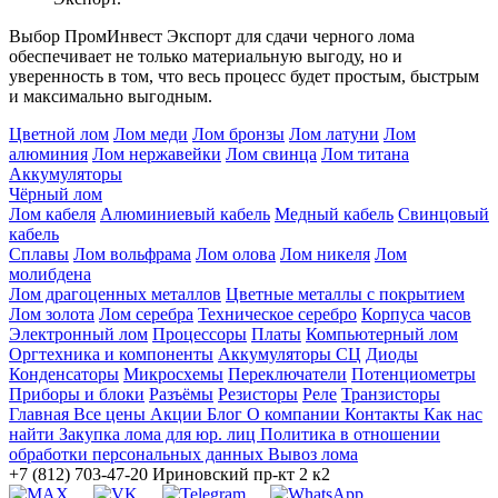
Выбор ПромИнвест Экспорт для сдачи черного лома
обеспечивает не только материальную выгоду, но и
уверенность в том, что весь процесс будет простым, быстрым
и максимально выгодным.
Цветной лом
Лом меди
Лом бронзы
Лом латуни
Лом
алюминия
Лом нержавейки
Лом свинца
Лом титана
Аккумуляторы
Чёрный лом
Лом кабеля
Алюминиевый кабель
Медный кабель
Свинцовый
кабель
Сплавы
Лом вольфрама
Лом олова
Лом никеля
Лом
молибдена
Лом драгоценных металлов
Цветные металлы с покрытием
Лом золота
Лом серебра
Техническое серебро
Корпуса часов
Электронный лом
Процессоры
Платы
Компьютерный лом
Оргтехника и компоненты
Аккумуляторы СЦ
Диоды
Конденсаторы
Микросхемы
Переключатели
Потенциометры
Приборы и блоки
Разъёмы
Резисторы
Реле
Транзисторы
Главная
Все цены
Акции
Блог
О компании
Контакты
Как нас
найти
Закупка лома для юр. лиц
Политика в отношении
обработки персональных данных
Вывоз лома
+7 (812) 703-47-20
Ириновский пр-кт 2 к2