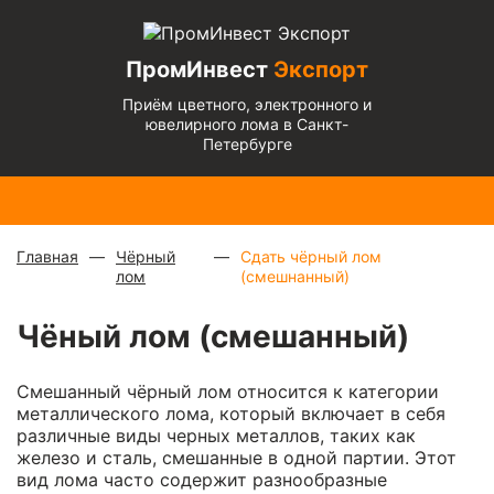
ПромИнвест
Экспорт
Приём цветного, электронного и
ювелирного лома в Санкт-
Петербурге
Медь
Радиаторы
Медный
Алюминиевый
Бронза
Латунь
Алюминиевый
блестящая
с медной
микс
—
кабель
— 670
— 570
микс
— 135 ₽/
— 900 ₽/
трубкой
—
880 ₽/
чистый
— 220
₽/кг
₽/кг
кг
кг
310 ₽/кг
кг
₽/кг
Главная
Чёрный
Сдать чёрный лом
лом
(смешнанный)
Чёный лом (смешанный)
Смешанный чёрный лом относится к категории
металлического лома, который включает в себя
различные виды черных металлов, таких как
железо и сталь, смешанные в одной партии. Этот
вид лома часто содержит разнообразные