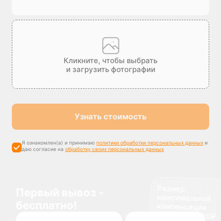
Кликните, чтобы выбрать
и загрузить фотографии
Узнать стоимость
Я ознакомлен(а) и принимаю
политики обработки персональных данных
и
даю согласие на
обработку своих персональных данных
Размер
максимальной
компенсации
Первый вывоз -
бесплатно!
доставки 1500₽