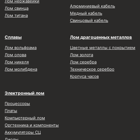
Лом нержавейки
Алюминиевый кабель
Лом свинца
Медный кабель
Лом титана
Свинцовый кабель
Сплавы
Лом драгоценных металлов
Лом вольфрама
Цветные металлы с покрытием
Лом олова
Лом золота
Лом никеля
Лом серебра
Лом молибдена
Техническое серебро
Корпуса часов
Электронный лом
Процессоры
Платы
Компьютерный лом
Оргтехника и компоненты
Аккумуляторы СЦ
Диоды