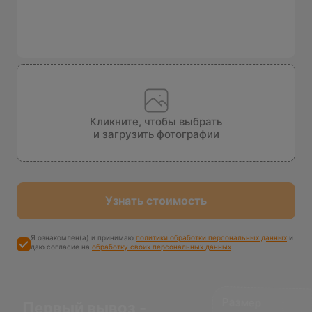
Кликните, чтобы выбрать
и загрузить фотографии
Узнать стоимость
Я ознакомлен(а) и принимаю
политики обработки персональных данных
и
даю согласие на
обработку своих персональных данных
Размер
максимальной
компенсации
Первый вывоз -