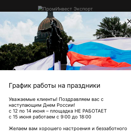
ПромИнвест
Экспорт
Приём цветного, электронного и
ювелирного лома в Санкт-
Петербурге
 с медной трубкой
— 310 ₽/кг
Медный микс
— 880 ₽/кг
Главная
Лом
Цветные
Сдать
драгоценных
металлы с
посеребренны
металлов
покрытием
алюминий
График работы на праздники
Алюминий с серебряным
Уважаемые клиенты! Поздравляем вас с
покрытием
наступающим Днем России!
с 12 по 14 июня – площадка НЕ РАБОТАЕТ
c 15 июня работаем с 9:00 до 18:00
Алюминий покрытый серебром, чистый полностью
покрыт со всех сторон, без железа и краски.
Желаем вам хорошего настроения и беззаботного