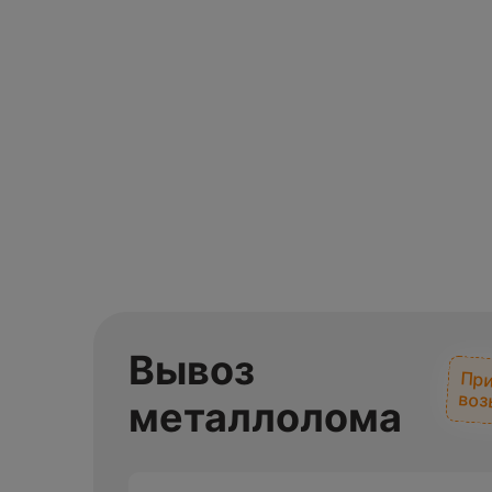
Вывоз
При
воз
металлолома