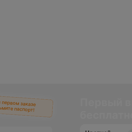
Первый в
 первом заказе
ьмите паспорт!
бесплатн