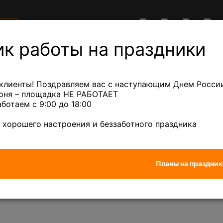
е
Акции
Клиентам
ны
ик работы на праздники
ный лом
Лом кабеля
Сплавы
Лом др
клиенты! Поздравляем вас с наступающим Днем России
июня – площадка НЕ РАБОТАЕТ
аботаем с 9:00 до 18:00
дный микс
— 880 ₽/кг
Бронза
— 670 ₽/кг
 хорошего настроения и беззаботного праздника
КМ рыжие (Н90) м68, 1МО (с годом)
Планы на праздник
м68, 1МО (с годом)