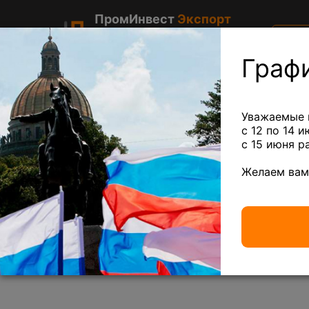
ПромИнвест
Экспорт
Приём цветного, электронного и
Вс
ювелирного лома в Санкт-
це
Петербурге
Граф
Цветной лом
Аккумуляторы
Чёр
Уважаемые 
с 12 по 14 
c 15 июня р
Радиаторы с медной трубкой
— 310 ₽/кг
Ме
Желаем вам
Главная
Электронный лом
Конденсаторы
КМ рыжие (Н90) 