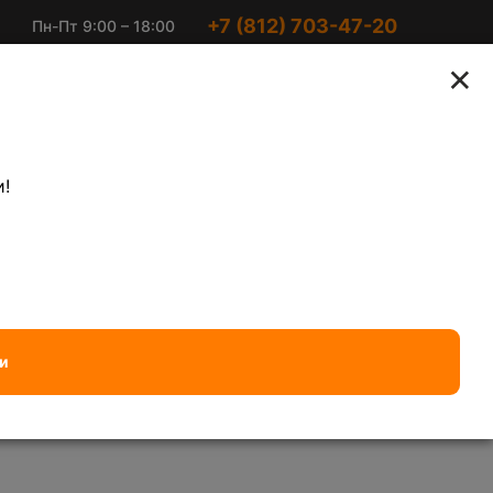
+7 (812) 703-47-20
Пн-Пт 9:00 – 18:00
Ириновский пр-кт 2
Суббота 10:00 –
×
к2
15:00
агоценных металлов
Электронный лом
!
Латунь
— 570 ₽/кг
Алюминиевый кабель чи
и