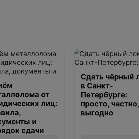
Сдать чёрный 
иём
в Санкт-
таллолома от
Петербурге:
идических лиц:
просто, честно,
авила,
выгодно
кументы и
рядок сдачи