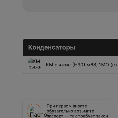
Конденсаторы
КМ рыжие (Н90) м68, 1МО (с 
При первом визите
обязательно возьмите
паспорт — так требует закон