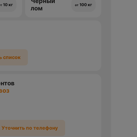
Черный
10 кг
100 кг
от
от
лом
ь список
ентов
воз
Уточнить по телефону