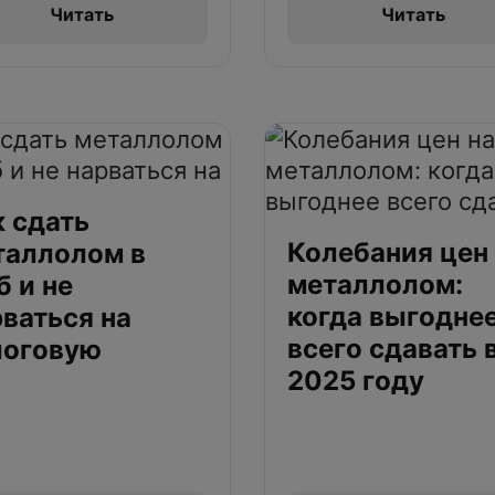
Читать
Читать
к сдать
Колебания цен
таллолом в
металлолом:
 и не
когда выгодне
ваться на
всего сдавать 
логовую
2025 году