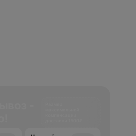
ывоз -
Размер
максимальной
о!
компенсации
доставки 1500₽