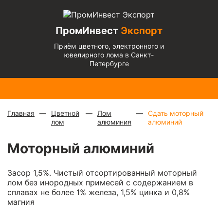
ПромИнвест
Экспорт
Приём цветного, электронного и
ювелирного лома в Санкт-
Петербурге
Медь
Радиаторы
Медный
Алюминиевый
Бронза
Латунь
Алюминиевый
блестящая
с медной
микс
—
кабель
— 670
— 570
микс
— 135 ₽/
— 900 ₽/
трубкой
—
880 ₽/
чистый
— 220
₽/кг
₽/кг
кг
кг
310 ₽/кг
кг
₽/кг
Главная
Цветной
Лом
Сдать моторный
лом
алюминия
алюминий
Моторный алюминий
Засор 1,5%. Чистый отсортированный моторный
лом без инородных примесей с содержанием в
сплавах не более 1% железа, 1,5% цинка и 0,8%
магния