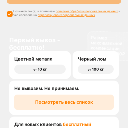
Я ознакомлен(а) и принимаю
политики обработки персональных данных
и
даю согласие на
обработку своих персональных данных
Размер
максимальной
компенсации
Первый вывоз -
бесплатно!
доставки 1500₽
Цветной металл
Черный лом
10 кг
100 кг
от
от
Не вывозим. Не принимаем.
Посмотреть весь список
Для новых клиентов
бесплатный