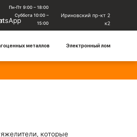
Пн-Пт 9:00 – 18:00
Ириновский пр-кт 2
Суббота 10:00 –
к2
15:00
агоценных металлов
Электронный лом
юминиевый кабель чистый
—
Алюминиевый микс
—
0 ₽/кг
135 ₽/кг
тяжелители, которые