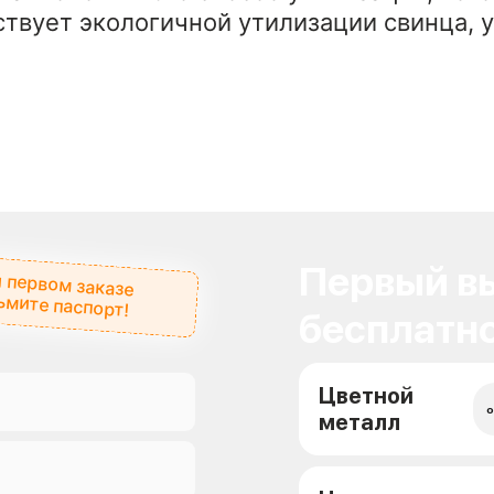
ствует экологичной утилизации свинца, 
Первый вы
 первом заказе
ьмите паспорт!
бесплатно
Цветной
о
металл