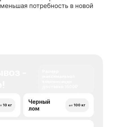
уменьшая потребность в новой
воз -
Размер
максимальной
!
компенсации
доставки 1500₽
Черный
10 кг
100 кг
т
от
лом