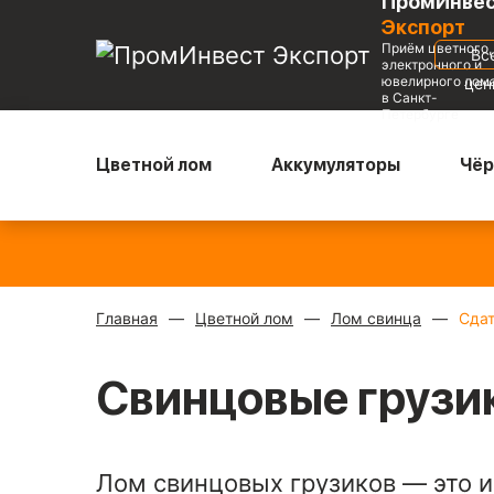
ПромИнве
Экспорт
Приём цветного,
Вс
электронного и
ювелирного лом
це
в Санкт-
Петербурге
Цветной лом
Аккумуляторы
Чёр
Медь блестящая
—
Радиаторы с медной трубкой
—
900 ₽/кг
310 ₽/кг
Главная
Цветной лом
Лом свинца
Сдат
Свинцовые грузи
Лом свинцовых грузиков — это 