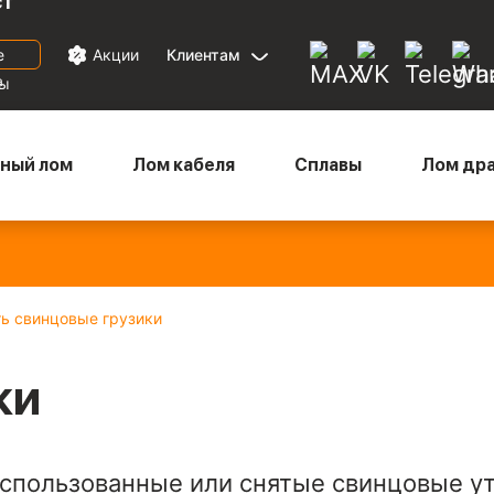
ст
е
Акции
Клиентам
а
ны
ный лом
Лом кабеля
Сплавы
Лом др
Медный микс
— 880
Бронза
— 670
Латунь
— 570
Ал
₽/кг
₽/кг
₽/кг
22
ь свинцовые грузики
ки
использованные или снятые свинцовые у