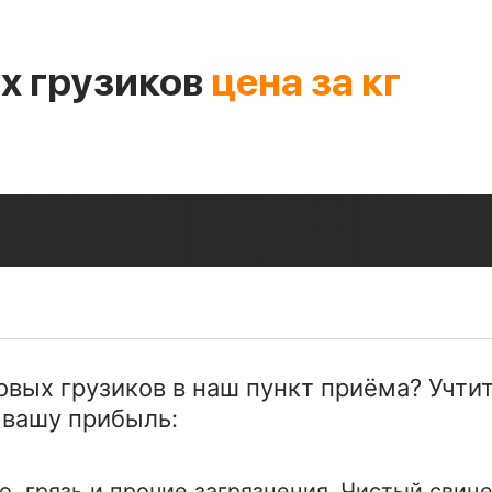
х грузиков
цена за кг
овых грузиков в наш пункт приёма? Учт
 вашу прибыль:
о, грязь и прочие загрязнения. Чистый свин