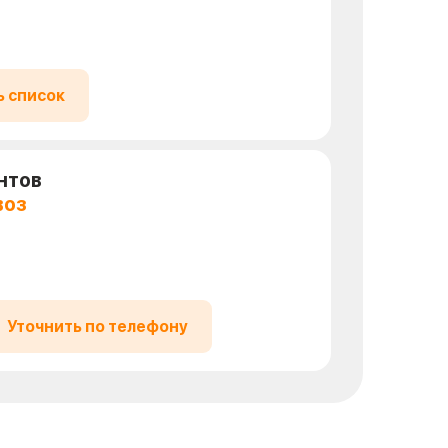
ь список
нтов
воз
Уточнить по телефону