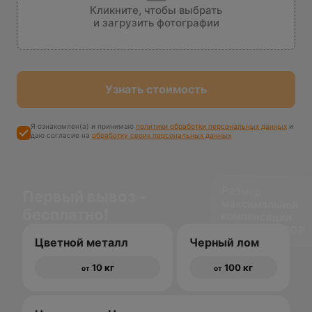
Кликните, чтобы выбрать
и загрузить фотографии
Узнать стоимость
Я ознакомлен(а) и принимаю
политики обработки персональных данных
и
даю согласие на
обработку своих персональных данных
Размер
максимальной
компенсации
Первый вывоз -
бесплатно!
доставки 1500₽
Цветной металл
Черный лом
10 кг
100 кг
от
от