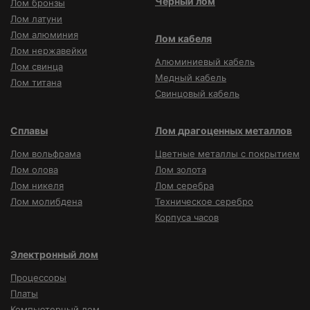
Чёрный лом
Лом бронзы
Лом латуни
Лом алюминия
Лом кабеля
Лом нержавейки
Алюминиевый кабель
Лом свинца
Медный кабель
Лом титана
Свинцовый кабель
Сплавы
Лом драгоценных металлов
Лом вольфрама
Цветные металлы с покрытием
Лом олова
Лом золота
Лом никеля
Лом серебра
Лом молибдена
Техническое серебро
Корпуса часов
Электронный лом
Процессоры
Платы
Компьютерный лом