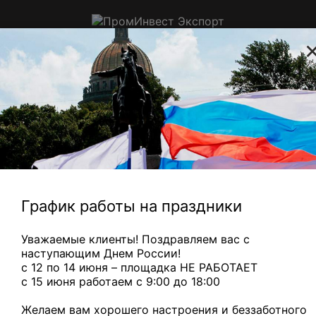
ПромИнвест
Экспорт
Приём цветного, электронного и
ювелирного лома в Санкт-
Петербурге
 с медной трубкой
— 310 ₽/кг
Медный микс
— 880 ₽/кг
Главная
Аккумуляторы
Сдать эбонитовые
аккумуляторы
График работы на праздники
Эбонитовые аккумуляторы
Уважаемые клиенты! Поздравляем вас с
Эбонитовые аккумуляторы - это тип свинцово-
наступающим Днем России!
кислотных батарей, где эбонит (твердый полимер,
с 12 по 14 июня – площадка НЕ РАБОТАЕТ
производимый из натурального или
c 15 июня работаем с 9:00 до 18:00
синтетического каучука) используется в качестве
материала для корпуса. Эти аккумуляторы нашли
Желаем вам хорошего настроения и беззаботного