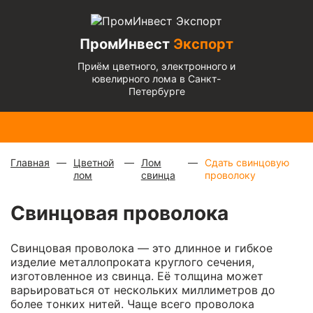
ПромИнвест
Экспорт
Приём цветного, электронного и
ювелирного лома в Санкт-
Петербурге
Медь
Радиаторы
Медный
Алюминиевый
Бронза
Латунь
Алюминиевый
блестящая
с медной
микс
—
кабель
— 670
— 570
микс
— 135 ₽/
— 900 ₽/
трубкой
—
880 ₽/
чистый
— 220
₽/кг
₽/кг
кг
кг
310 ₽/кг
кг
₽/кг
Главная
Цветной
Лом
Сдать свинцовую
лом
свинца
проволоку
Свинцовая проволока
Свинцовая проволока — это длинное и гибкое
изделие металлопроката круглого сечения,
изготовленное из свинца. Её толщина может
варьироваться от нескольких миллиметров до
более тонких нитей. Чаще всего проволока