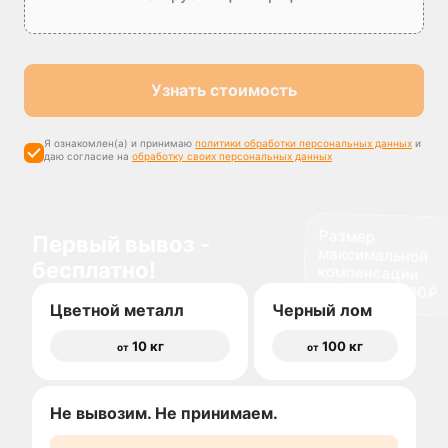
Узнать стоимость
Я ознакомлен(а) и принимаю
политики обработки персональных данных
и
даю согласие на
обработку своих персональных данных
Размер
максимальной
компенсации
Первый вывоз -
бесплатно!
доставки 1500₽
Цветной металл
Черный лом
10 кг
100 кг
от
от
Не вывозим. Не принимаем.