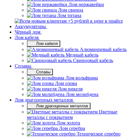
Лом нержавейки
Лом свинца
Лом титана
Аккумуляторы
Чёрный лом
Лом кабеля
Лом кабеля
Алюминиевый кабель
Медный кабель
Свинцовый кабель
Сплавы
Сплавы
Лом вольфрама
Лом олова
Лом никеля
Лом молибдена
Лом драгоценных металлов
Лом драгоценных металлов
Цветные
металлы с покрытием
Лом золота
Лом серебра
Техническое серебро