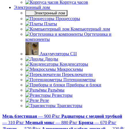
Корпуса часов
Электронный лом
Электронный лом
Процессоры
Платы
Компьютерный лом
Оргтехника и
компоненты
Аккумуляторы СЦ
Диоды
Конденсаторы
Микросхемы
Переключатели
Потенциометры
Приборы и блоки
Разъёмы
Резисторы
Реле
Транзисторы
Медь блестящая
— 900 ₽/кг
Радиаторы с медной трубкой
— 310 ₽/кг
Медный микс
— 880 ₽/кг
Бронза
— 670 ₽/кг
Латунь
— 570 ₽/кг
Алюминиевый кабель чистый
— 220 ₽/