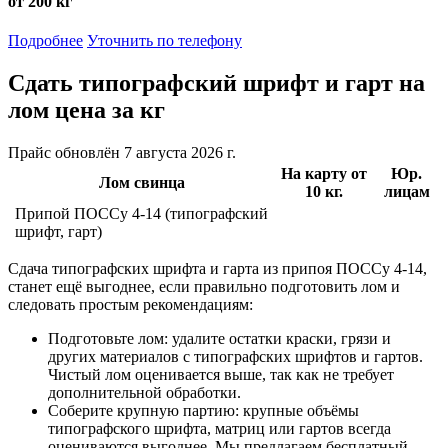
от 200 кг
Подробнее
Уточнить по телефону
Сдать типографский шрифт и гарт на
лом
цена за кг
Прайс обновлён 7 августа 2026 г.
На карту от
Юр.
Лом свинца
10 кг.
лицам
Припой ПОССу 4-14 (типографский
шрифт, гарт)
Сдача типографских шрифта и гарта из припоя ПОССу 4-14,
станет ещё выгоднее, если правильно подготовить лом и
следовать простым рекомендациям:
Подготовьте лом: удалите остатки краски, грязи и
других материалов с типографских шрифтов и гартов.
Чистый лом оценивается выше, так как не требует
дополнительной обработки.
Соберите крупную партию: крупные объёмы
типографского шрифта, матриц или гартов всегда
оцениваются выгоднее. Мы предлагаем бесплатный