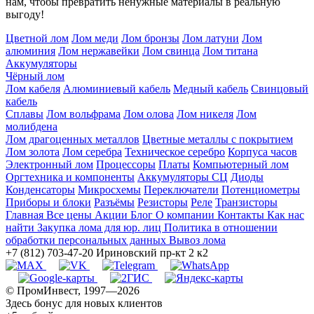
нам, чтобы превратить ненужные материалы в реальную
выгоду!
Цветной лом
Лом меди
Лом бронзы
Лом латуни
Лом
алюминия
Лом нержавейки
Лом свинца
Лом титана
Аккумуляторы
Чёрный лом
Лом кабеля
Алюминиевый кабель
Медный кабель
Свинцовый
кабель
Сплавы
Лом вольфрама
Лом олова
Лом никеля
Лом
молибдена
Лом драгоценных металлов
Цветные металлы с покрытием
Лом золота
Лом серебра
Техническое серебро
Корпуса часов
Электронный лом
Процессоры
Платы
Компьютерный лом
Оргтехника и компоненты
Аккумуляторы СЦ
Диоды
Конденсаторы
Микросхемы
Переключатели
Потенциометры
Приборы и блоки
Разъёмы
Резисторы
Реле
Транзисторы
Главная
Все цены
Акции
Блог
О компании
Контакты
Как нас
найти
Закупка лома для юр. лиц
Политика в отношении
обработки персональных данных
Вывоз лома
+7 (812) 703-47-20
Ириновский пр-кт 2 к2
© ПромИнвест, 1997—2026
Здесь бонус для новых клиентов