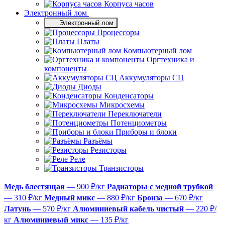
Корпуса часов
Электронный лом
Электронный лом
Процессоры
Платы
Компьютерный лом
Оргтехника и
компоненты
Аккумуляторы СЦ
Диоды
Конденсаторы
Микросхемы
Переключатели
Потенциометры
Приборы и блоки
Разъёмы
Резисторы
Реле
Транзисторы
Медь блестящая
— 900 ₽/кг
Радиаторы с медной трубкой
— 310 ₽/кг
Медный микс
— 880 ₽/кг
Бронза
— 670 ₽/кг
Латунь
— 570 ₽/кг
Алюминиевый кабель чистый
— 220 ₽/
кг
Алюминиевый микс
— 135 ₽/кг