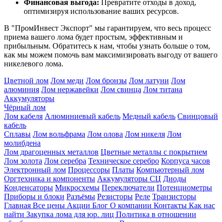
Финансовая выгода:
Превратите отходы в доход,
оптимизируя использование ваших ресурсов.
В "ПромИнвест Экспорт" мы гарантируем, что весь процесс
приема вашего лома будет простым, эффективным и
прибыльным. Обратитесь к нам, чтобы узнать больше о том,
как мы можем помочь вам максимизировать выгоду от вашего
никелевого лома.
Цветной лом
Лом меди
Лом бронзы
Лом латуни
Лом
алюминия
Лом нержавейки
Лом свинца
Лом титана
Аккумуляторы
Чёрный лом
Лом кабеля
Алюминиевый кабель
Медный кабель
Свинцовый
кабель
Сплавы
Лом вольфрама
Лом олова
Лом никеля
Лом
молибдена
Лом драгоценных металлов
Цветные металлы с покрытием
Лом золота
Лом серебра
Техническое серебро
Корпуса часов
Электронный лом
Процессоры
Платы
Компьютерный лом
Оргтехника и компоненты
Аккумуляторы СЦ
Диоды
Конденсаторы
Микросхемы
Переключатели
Потенциометры
Приборы и блоки
Разъёмы
Резисторы
Реле
Транзисторы
Главная
Все цены
Акции
Блог
О компании
Контакты
Как нас
найти
Закупка лома для юр. лиц
Политика в отношении