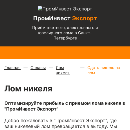
ПромИнвест
Экспорт
Приём цветного, электронного и
ювелирного лома в Санкт-
Петербурге
Медь
Радиаторы
Медный
Алюминиевый
Бронза
Латунь
Алюминиевый
блестящая
с медной
микс
—
кабель
— 670
— 570
микс
— 135 ₽/
— 900 ₽/
трубкой
—
880 ₽/
чистый
— 220
₽/кг
₽/кг
кг
кг
310 ₽/кг
кг
₽/кг
Главная
Сплавы
Лом
Сдать никель на
никеля
лом
Лом никеля
Оптимизируйте прибыль с приемом лома никеля в
"ПромИнвест Экспорт"
Добро пожаловать в "ПромИнвест Экспорт", где
ваш никелевый лом превращается в выгоду. Мы