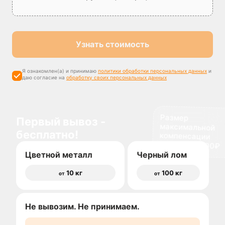
Узнать стоимость
Я ознакомлен(а) и принимаю
политики обработки персональных данных
и
даю согласие на
обработку своих персональных данных
Размер
максимальной
компенсации
Первый вывоз -
бесплатно!
доставки 1500₽
Цветной металл
Черный лом
10 кг
100 кг
от
от
Не вывозим. Не принимаем.