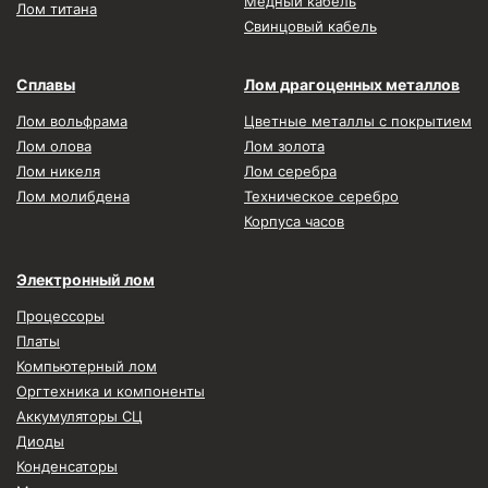
Медный кабель
Лом титана
Свинцовый кабель
Сплавы
Лом драгоценных металлов
Лом вольфрама
Цветные металлы с покрытием
Лом олова
Лом золота
Лом никеля
Лом серебра
Лом молибдена
Техническое серебро
Корпуса часов
Электронный лом
Процессоры
Платы
Компьютерный лом
Оргтехника и компоненты
Аккумуляторы СЦ
Диоды
Конденсаторы