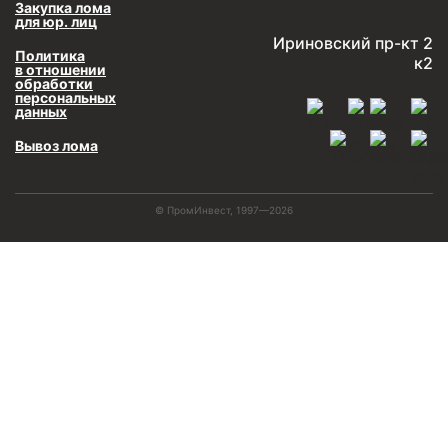
Закупка лома
для юр. лиц
Ириновский пр-кт 2
Политика
к2
в отношении
обработки
персональных
данных
Вывоз лома
© ПромИнвест, 1997—2026