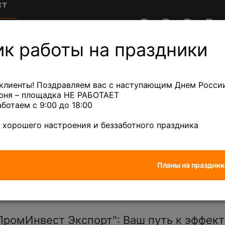
ст
е
Акции
Клиентам
ны
 в
ик работы на праздники
ге
ный лом
Лом кабеля
Сплавы
Лом др
клиенты! Поздравляем вас с наступающим Днем России
июня – площадка НЕ РАБОТАЕТ
аботаем с 9:00 до 18:00
ый микс
— 880 ₽/кг
Бронза
— 670 ₽/кг
 хорошего настроения и беззаботного праздника
Планы на праздник
5Н60
ромИнвест Экспорт": Ваш путь к эффект