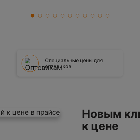
1
2
3
4
5
6
7
8
9
10
11
Специальные цены для
оптовиков
Новым кл
к цене