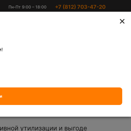
+7 (812) 703-47-20
Пн-Пт 9:00 – 18:00
Ириновский пр-кт 2
Суббота 10:00 –
×
к2
15:00
агоценных металлов
Электронный лом
!
Латунь
— 570 ₽/кг
Алюминиевый кабель чист
и
ивной утилизации и выгоде