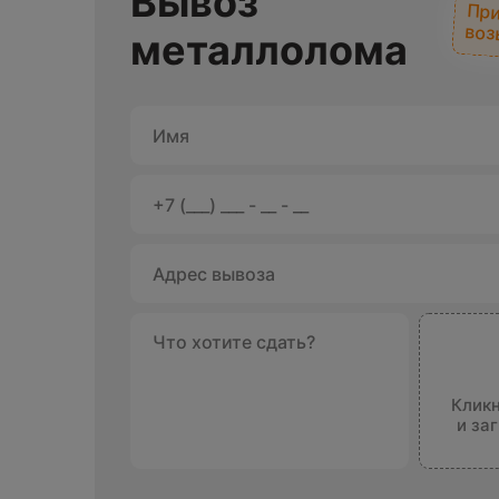
Вывоз
При
воз
металлолома
Кликн
и за