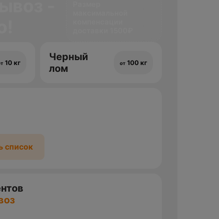
ывоз -
Размер
максимальной
о!
компенсации
доставки 1500₽
Черный
10 кг
100 кг
от
от
лом
ь список
ентов
воз