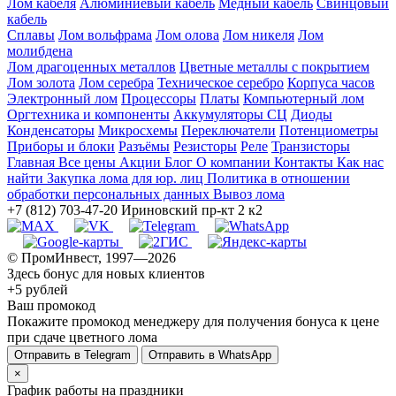
Лом кабеля
Алюминиевый кабель
Медный кабель
Свинцовый
кабель
Сплавы
Лом вольфрама
Лом олова
Лом никеля
Лом
молибдена
Лом драгоценных металлов
Цветные металлы с покрытием
Лом золота
Лом серебра
Техническое серебро
Корпуса часов
Электронный лом
Процессоры
Платы
Компьютерный лом
Оргтехника и компоненты
Аккумуляторы СЦ
Диоды
Конденсаторы
Микросхемы
Переключатели
Потенциометры
Приборы и блоки
Разъёмы
Резисторы
Реле
Транзисторы
Главная
Все цены
Акции
Блог
О компании
Контакты
Как нас
найти
Закупка лома для юр. лиц
Политика в отношении
обработки персональных данных
Вывоз лома
+7 (812) 703-47-20
Ириновский пр-кт 2 к2
© ПромИнвест, 1997—2026
Здесь бонус для новых клиентов
+5 рублей
Ваш промокод
Покажите промокод менеджеру для получения бонуса к цене
при сдаче цветного лома
Отправить в Telegram
Отправить в WhatsApp
×
График работы на праздники