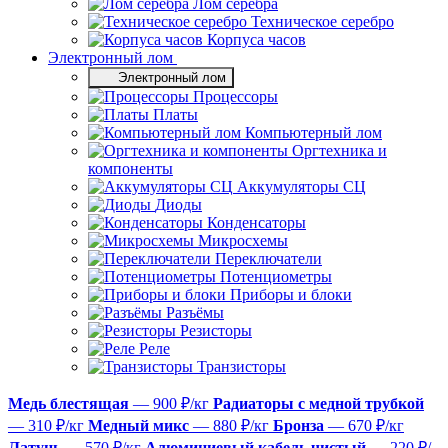
Лом серебра
Техническое серебро
Корпуса часов
Электронный лом
Электронный лом
Процессоры
Платы
Компьютерный лом
Оргтехника и
компоненты
Аккумуляторы СЦ
Диоды
Конденсаторы
Микросхемы
Переключатели
Потенциометры
Приборы и блоки
Разъёмы
Резисторы
Реле
Транзисторы
Медь блестящая
— 900 ₽/кг
Радиаторы с медной трубкой
— 310 ₽/кг
Медный микс
— 880 ₽/кг
Бронза
— 670 ₽/кг
Латунь
— 570 ₽/кг
Алюминиевый кабель чистый
— 220 ₽/