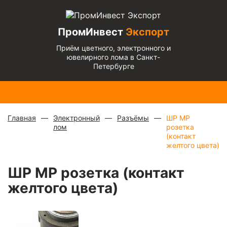
ПромИнвест
Экспорт
Приём цветного, электронного и
ювелирного лома в Санкт-
Петербурге
Медь
Радиаторы
Медный
Алюминиевый
Бронза
Латунь
Алюминиевый
блестящая
с медной
микс
—
кабель
— 670
— 570
микс
— 135 ₽/
— 900 ₽/
трубкой
—
880 ₽/
чистый
— 220
₽/кг
₽/кг
кг
кг
310 ₽/кг
кг
₽/кг
Главная
Электронный
Разъёмы
ШР МР
лом
розетка
(контакт
желтого цвета)
ШР МР розетка (контакт
желтого цвета)