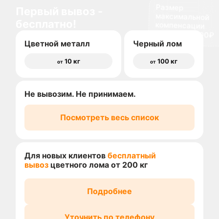
Размер
максимальной
компенсации
Первый вывоз -
бесплатно!
доставки 1500₽
Цветной металл
Черный лом
10 кг
100 кг
от
от
Не вывозим. Не принимаем.
Посмотреть весь список
Для новых клиентов
бесплатный
вывоз
цветного лома от 200 кг
Подробнее
Уточнить по телефону