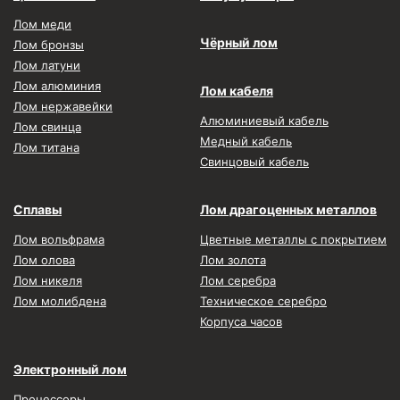
Лом меди
Чёрный лом
Лом бронзы
Лом латуни
Лом алюминия
Лом кабеля
Лом нержавейки
Алюминиевый кабель
Лом свинца
Медный кабель
Лом титана
Свинцовый кабель
Сплавы
Лом драгоценных металлов
Лом вольфрама
Цветные металлы с покрытием
Лом олова
Лом золота
Лом никеля
Лом серебра
Лом молибдена
Техническое серебро
Корпуса часов
Электронный лом
Процессоры