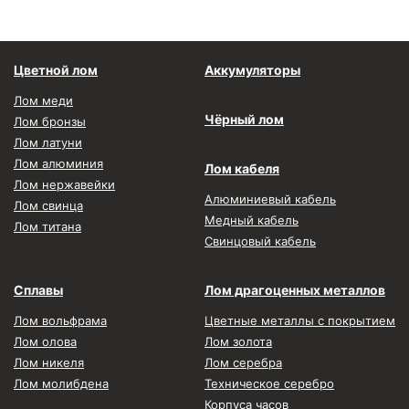
Цветной лом
Аккумуляторы
Лом меди
Чёрный лом
Лом бронзы
Лом латуни
Лом алюминия
Лом кабеля
Лом нержавейки
Алюминиевый кабель
Лом свинца
Медный кабель
Лом титана
Свинцовый кабель
Сплавы
Лом драгоценных металлов
Лом вольфрама
Цветные металлы с покрытием
Лом олова
Лом золота
Лом никеля
Лом серебра
Лом молибдена
Техническое серебро
Корпуса часов