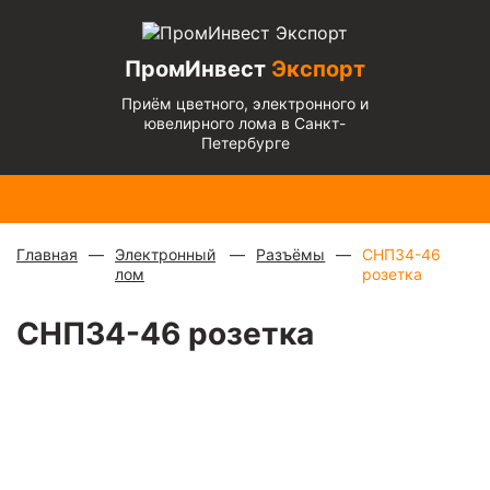
ПромИнвест
Экспорт
Приём цветного, электронного и
ювелирного лома в Санкт-
Петербурге
Медь
Радиаторы
Медный
Алюминиевый
Бронза
Латунь
Алюминиевый
блестящая
с медной
микс
—
кабель
— 670
— 570
микс
— 135 ₽/
— 900 ₽/
трубкой
—
880 ₽/
чистый
— 220
₽/кг
₽/кг
кг
кг
310 ₽/кг
кг
₽/кг
Главная
Электронный
Разъёмы
СНП34-46
лом
розетка
СНП34-46 розетка