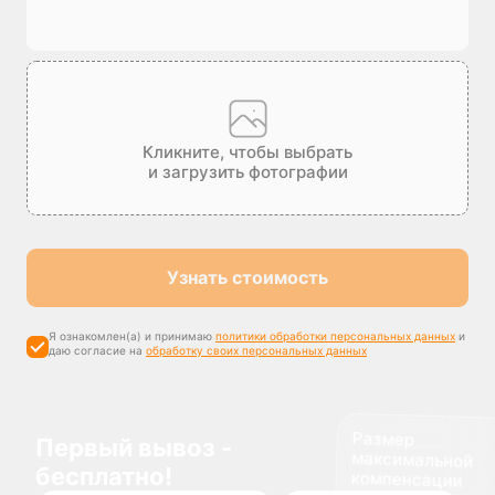
Кликните, чтобы выбрать
и загрузить фотографии
Узнать стоимость
Я ознакомлен(а) и принимаю
политики обработки персональных данных
и
даю согласие на
обработку своих персональных данных
Размер
максимальной
компенсации
Первый вывоз -
бесплатно!