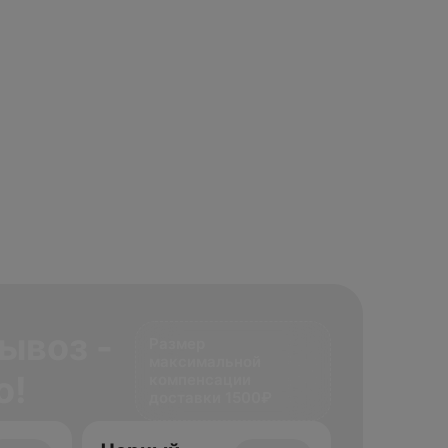
ывоз -
Размер
максимальной
о!
компенсации
доставки 1500₽