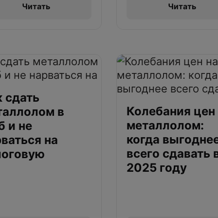
Читать
Читать
к сдать
Колебания цен
таллолом в
металлолом:
 и не
когда выгодне
ваться на
всего сдавать 
логовую
2025 году