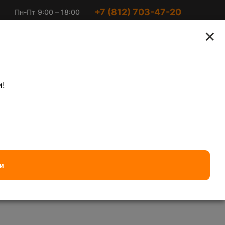
+7 (812) 703-47-20
Пн-Пт 9:00 – 18:00
Ириновский пр-кт 2
Суббота 10:00 –
×
к2
15:00
агоценных металлов
Электронный лом
!
Латунь
— 570 ₽/кг
Алюминиевый кабель чи
и