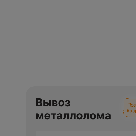
Вывоз
При
воз
металлолома