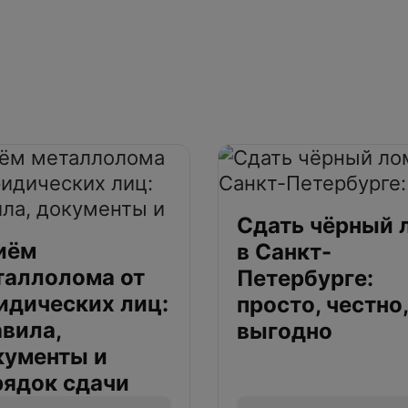
Сдать чёрный 
иём
в Санкт-
таллолома от
Петербурге:
идических лиц:
просто, честно,
авила,
выгодно
кументы и
рядок сдачи