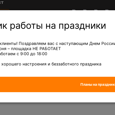
ст
е
Акции
Клиентам
ны
 в
ик работы на праздники
ге
ный лом
Лом кабеля
Сплавы
Лом др
клиенты! Поздравляем вас с наступающим Днем России
июня – площадка НЕ РАБОТАЕТ
аботаем с 9:00 до 18:00
дный микс
— 880 ₽/кг
Бронза
— 670 ₽/кг
 хорошего настроения и беззаботного праздника
П 34-90 розетка
Планы на праздник
тка