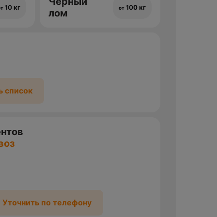
Черный
10 кг
100 кг
от
от
лом
ь список
ентов
воз
Уточнить по телефону