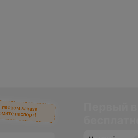
Первый в
 первом заказе
ьмите паспорт!
бесплатн