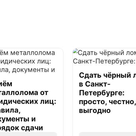
Сдать чёрный 
иём
в Санкт-
таллолома от
Петербурге:
идических лиц:
просто, честно,
авила,
выгодно
кументы и
рядок сдачи