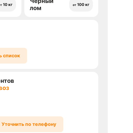
Черный
10 кг
100 кг
от
от
лом
ь список
ентов
воз
Уточнить по телефону