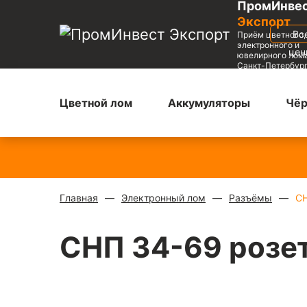
ПромИнве
Экспорт
Вс
Приём цветного,
электронного и
це
ювелирного лома
Санкт-Петербур
Цветной лом
Аккумуляторы
Чёр
Медь блестящая
—
Радиаторы с медной трубкой
900 ₽/кг
310 ₽/кг
Главная
Электронный лом
Разъёмы
СН
СНП 34-69 розе