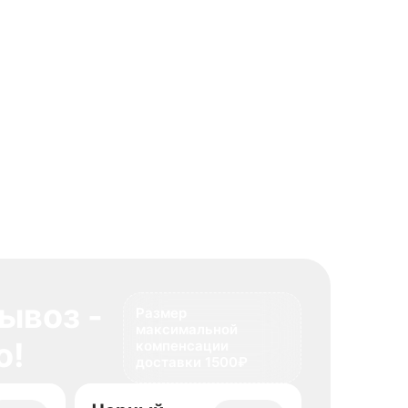
ывоз -
Размер
максимальной
о!
компенсации
доставки 1500₽