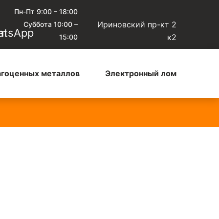
Пн-Пт 9:00 – 18:00
Ириновский пр-кт 2
Суббота 10:00 –
к2
15:00
агоценных металлов
Электронный лом
юминиевый кабель чистый
—
Алюминиевый микс
—
 ₽/кг
135 ₽/кг