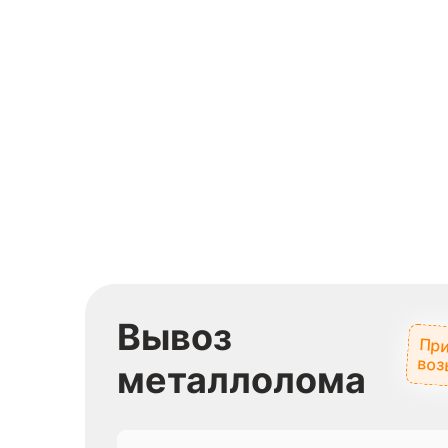
Вывоз
При
воз
металлолома