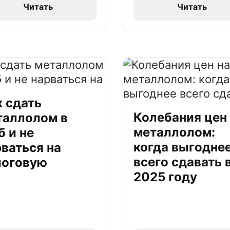
Читать
Читать
к сдать
Колебания цен
таллолом в
металлолом:
 и не
когда выгодне
ваться на
всего сдавать 
логовую
2025 году