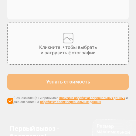
Кликните, чтобы выбрать
и загрузить фотографии
Узнать стоимость
Я ознакомлен(а) и принимаю
политики обработки персональных данных
и
даю согласие на
обработку своих персональных данных
Размер
максимальной
компенсации
Первый вывоз -