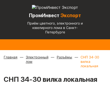
ПромИнвест
Экспорт
Приём цветного, электронного и
ювелирного лома в Санкт-
Петербурге
Радиаторы
Медный
Алюминиевый
Медь
Бронза
Латунь
Алюминиевы
с медной
микс
—
кабель
блестящая
— 670
— 570
микс
— 135 ₽/
трубкой
—
880 ₽/
чистый
— 220
— 900 ₽/кг
₽/кг
₽/кг
кг
310 ₽/кг
кг
₽/кг
Главная
Электронный
Разъёмы
СНП 34-30
лом
вилка
локальная
СНП 34-30 вилка локальная