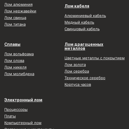
Лом алюминия
Лом кабеля
Лом нержавейки
Алюминиевый кабель
Лом свинца
Медный кабель
Лом титана
Свинцовый кабель
Сплавы
Лом драгоценных
металлов
Лом вольфрама
Цветные металлы с покрытием
Лом олова
Лом золота
Лом никеля
Лом серебра
Лом молибдена
Техническое серебро
Корпуса часов
Электронный лом
Процессоры
Платы
Компьютерный лом