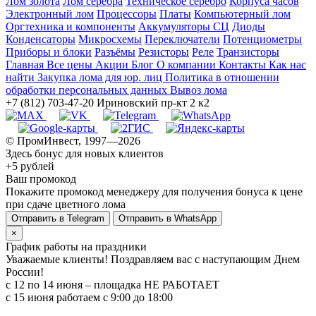
Лом золота
Лом серебра
Техническое серебро
Корпуса часов
Электронный лом
Процессоры
Платы
Компьютерный лом
Оргтехника и компоненты
Аккумуляторы СЦ
Диоды
Конденсаторы
Микросхемы
Переключатели
Потенциометры
Приборы и блоки
Разъёмы
Резисторы
Реле
Транзисторы
Главная
Все цены
Акции
Блог
О компании
Контакты
Как нас
найти
Закупка лома для юр. лиц
Политика в отношении
обработки персональных данных
Вывоз лома
+7 (812) 703-47-20
Ириновский пр-кт 2 к2
© ПромИнвест, 1997—2026
Здесь бонус для новых клиентов
+5 рублей
Ваш промокод
Покажите промокод менеджеру для получения бонуса к цене
при сдаче цветного лома
Отправить в Telegram
Отправить в WhatsApp
×
График работы на праздники
Уважаемые клиенты! Поздравляем вас с наступающим Днем
России!
с 12 по 14 июня – площадка НЕ РАБОТАЕТ
c 15 июня работаем с 9:00 до 18:00