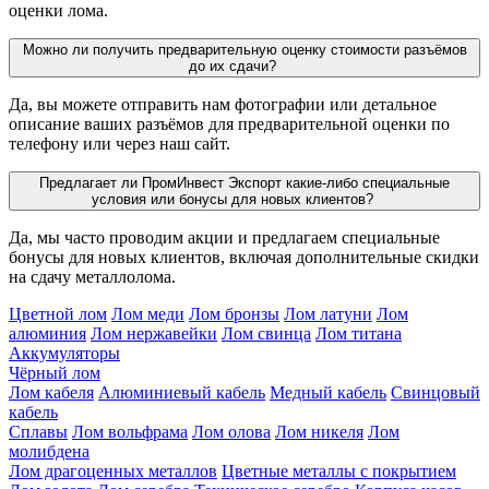
оценки лома.
Можно ли получить предварительную оценку стоимости разъёмов
до их сдачи?
Да, вы можете отправить нам фотографии или детальное
описание ваших разъёмов для предварительной оценки по
телефону или через наш сайт.
Предлагает ли ПромИнвест Экспорт какие-либо специальные
условия или бонусы для новых клиентов?
Да, мы часто проводим акции и предлагаем специальные
бонусы для новых клиентов, включая дополнительные скидки
на сдачу металлолома.
Цветной лом
Лом меди
Лом бронзы
Лом латуни
Лом
алюминия
Лом нержавейки
Лом свинца
Лом титана
Аккумуляторы
Чёрный лом
Лом кабеля
Алюминиевый кабель
Медный кабель
Свинцовый
кабель
Сплавы
Лом вольфрама
Лом олова
Лом никеля
Лом
молибдена
Лом драгоценных металлов
Цветные металлы с покрытием