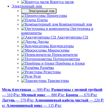
Корпуса часов
Электронный лом
Электронный лом
Процессоры
Платы
Компьютерный лом
Оргтехника и
компоненты
Аккумуляторы СЦ
Диоды
Конденсаторы
Микросхемы
Переключатели
Потенциометры
Приборы и блоки
Разъёмы
Резисторы
Реле
Транзисторы
Медь блестящая
— 900 ₽/кг
Радиаторы с медной трубкой
— 310 ₽/кг
Медный микс
— 880 ₽/кг
Бронза
— 670 ₽/кг
Латунь
— 570 ₽/кг
Алюминиевый кабель чистый
— 220 ₽/
кг
Алюминиевый микс
— 135 ₽/кг