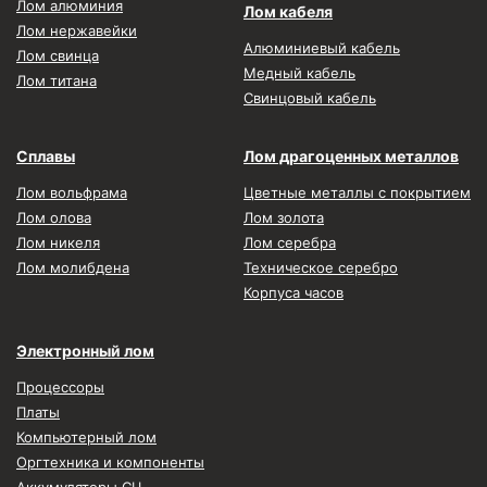
Лом алюминия
Лом кабеля
Лом нержавейки
Алюминиевый кабель
Лом свинца
Медный кабель
Лом титана
Свинцовый кабель
Сплавы
Лом драгоценных металлов
Лом вольфрама
Цветные металлы с покрытием
Лом олова
Лом золота
Лом никеля
Лом серебра
Лом молибдена
Техническое серебро
Корпуса часов
Электронный лом
Процессоры
Платы
Компьютерный лом
Оргтехника и компоненты