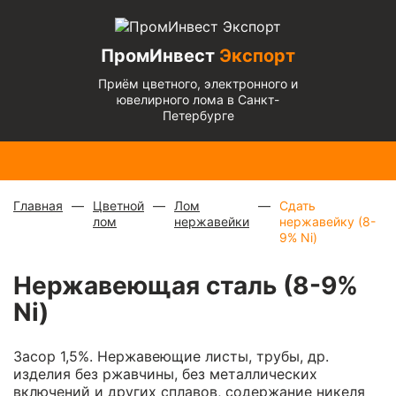
ПромИнвест
Экспорт
Приём цветного, электронного и
ювелирного лома в Санкт-
Петербурге
Медь
Радиаторы
Медный
Алюминиевый
Бронза
Латунь
Алюминиевый
блестящая
с медной
микс
—
кабель
— 670
— 570
микс
— 135 ₽/
— 900 ₽/
трубкой
—
880 ₽/
чистый
— 220
₽/кг
₽/кг
кг
кг
310 ₽/кг
кг
₽/кг
Главная
Цветной
Лом
Сдать
лом
нержавейки
нержавейку (8-
9% Ni)
Нержавеющая сталь (8-9%
Ni)
Засор 1,5%. Нержавеющие листы, трубы, др.
изделия без ржавчины, без металлических
включений и других сплавов, содержание никеля