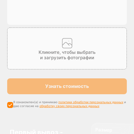
Кликните, чтобы выбрать
и загрузить фотографии
Узнать стоимость
Я ознакомлен(а) и принимаю
политики обработки персональных данных
и
даю согласие на
обработку своих персональных данных
Размер
максимальной
компенсации
Первый вывоз -