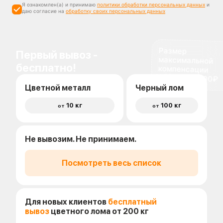
Я ознакомлен(а) и принимаю
политики обработки персональных данных
и
даю согласие на
обработку своих персональных данных
Размер
максимальной
компенсации
Первый вывоз -
бесплатно!
доставки 1500₽
Цветной металл
Черный лом
10 кг
100 кг
от
от
Не вывозим. Не принимаем.
Посмотреть весь список
Для новых клиентов
бесплатный
вывоз
цветного лома от 200 кг