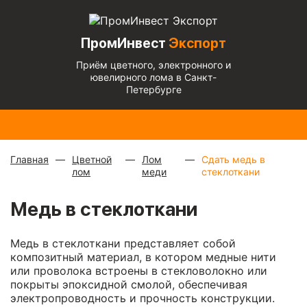
ПромИнвест
Экспорт
Приём цветного, электронного и
ювелирного лома в Санкт-
Петербурге
Радиаторы
Медный
Алюминиевый
Медь
Бронза
Латунь
Алюминиевы
с медной
микс
—
кабель
блестящая
— 670
— 570
микс
— 135 ₽/
трубкой
—
880 ₽/
чистый
— 220
— 900 ₽/кг
₽/кг
₽/кг
кг
310 ₽/кг
кг
₽/кг
Главная
Цветной
Лом
Сдать медь в
лом
меди
стеклоткани
Медь в стеклоткани
Медь в стеклоткани представляет собой
композитный материал, в котором медные нити
или проволока встроены в стекловолокно или
покрыты эпоксидной смолой, обеспечивая
электропроводность и прочность конструкции.