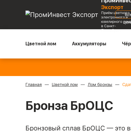
ПромИнве
Экспорт
Приём цветного,
Вс
электронного и
ювелирного лом
це
в Санкт-
Петербурге
Цветной лом
Аккумуляторы
Чёр
Медь блестящая
—
Радиаторы с медной трубкой
—
900 ₽/кг
310 ₽/кг
Главная
Цветной лом
Лом бронзы
Сда
Бронза БрОЦС
Бронзовый сплав БрОЦС — это в