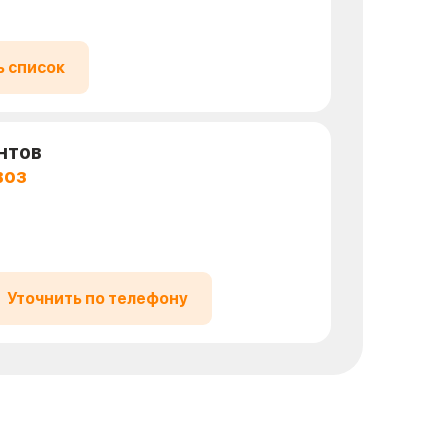
ь список
нтов
воз
Уточнить по телефону