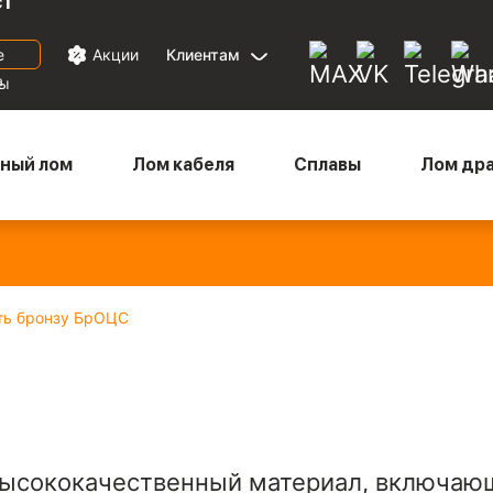
ст
е
Акции
Клиентам
а
ны
ный лом
Лом кабеля
Сплавы
Лом др
Медный микс
— 880
Бронза
— 670
Латунь
— 570
Ал
₽/кг
₽/кг
₽/кг
22
ть бронзу БрОЦС
ысококачественный материал, включающий