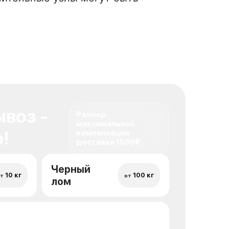
воз -
Размер
максимальной
!
компенсации
доставки 1500₽
Черный
10 кг
100 кг
т
от
лом