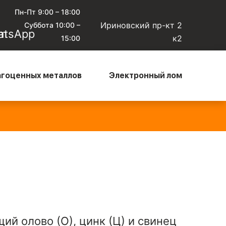
Пн-Пт 9:00 – 18:00
Ириновский пр-кт 2
Суббота 10:00 –
к2
15:00
агоценных металлов
Электронный лом
юминиевый кабель чистый
—
Алюминиевый микс
—
0 ₽/кг
135 ₽/кг
 олово (О), цинк (Ц) и свинец