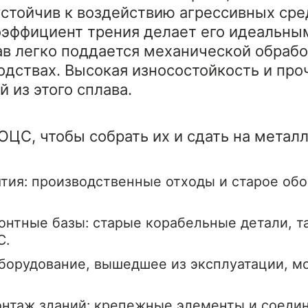
 устойчив к воздействию агрессивных ср
оэффициент трения делает его идеальны
ав легко поддается механической обработ
одствах. Высокая износостойкость и пр
 из этого сплава.
рОЦС, чтобы собрать их и сдать на метал
ия: производственные отходы и старое обо
нтные базы: старые корабельные детали, та
С.
оборудование, вышедшее из эксплуатации, 
нтаж зданий: крепежные элементы и соедин