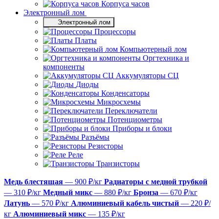
Корпуса часов
Электронный лом
Электронный лом
Процессоры
Платы
Компьютерный лом
Оргтехника и
компоненты
Аккумуляторы СЦ
Диоды
Конденсаторы
Микросхемы
Переключатели
Потенциометры
Приборы и блоки
Разъёмы
Резисторы
Реле
Транзисторы
Медь блестящая
— 900 ₽/кг
Радиаторы с медной трубкой
— 310 ₽/кг
Медный микс
— 880 ₽/кг
Бронза
— 670 ₽/кг
Латунь
— 570 ₽/кг
Алюминиевый кабель чистый
— 220 ₽/
кг
Алюминиевый микс
— 135 ₽/кг