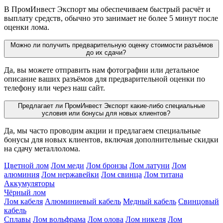
В ПромИнвест Экспорт мы обеспечиваем быстрый расчёт и
выплату средств, обычно это занимает не более 5 минут после
оценки лома.
Можно ли получить предварительную оценку стоимости разъёмов
до их сдачи?
Да, вы можете отправить нам фотографии или детальное
описание ваших разъёмов для предварительной оценки по
телефону или через наш сайт.
Предлагает ли ПромИнвест Экспорт какие-либо специальные
условия или бонусы для новых клиентов?
Да, мы часто проводим акции и предлагаем специальные
бонусы для новых клиентов, включая дополнительные скидки
на сдачу металлолома.
Цветной лом
Лом меди
Лом бронзы
Лом латуни
Лом
алюминия
Лом нержавейки
Лом свинца
Лом титана
Аккумуляторы
Чёрный лом
Лом кабеля
Алюминиевый кабель
Медный кабель
Свинцовый
кабель
Сплавы
Лом вольфрама
Лом олова
Лом никеля
Лом