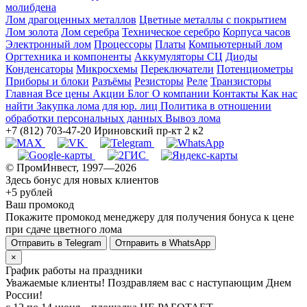
молибдена
Лом драгоценных металлов
Цветные металлы с покрытием
Лом золота
Лом серебра
Техническое серебро
Корпуса часов
Электронный лом
Процессоры
Платы
Компьютерный лом
Оргтехника и компоненты
Аккумуляторы СЦ
Диоды
Конденсаторы
Микросхемы
Переключатели
Потенциометры
Приборы и блоки
Разъёмы
Резисторы
Реле
Транзисторы
Главная
Все цены
Акции
Блог
О компании
Контакты
Как нас
найти
Закупка лома для юр. лиц
Политика в отношении
обработки персональных данных
Вывоз лома
+7 (812) 703-47-20
Ириновский пр-кт 2 к2
© ПромИнвест, 1997—2026
Здесь бонус для новых клиентов
+5 рублей
Ваш промокод
Покажите промокод менеджеру для получения бонуса к цене
при сдаче цветного лома
Отправить в Telegram
Отправить в WhatsApp
×
График работы на праздники
Уважаемые клиенты! Поздравляем вас с наступающим Днем
России!