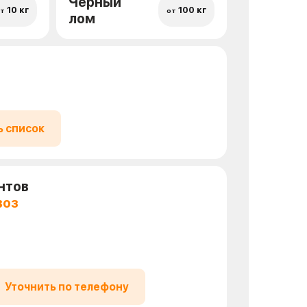
Черный
10 кг
100 кг
т
от
лом
ь список
нтов
воз
Уточнить по телефону