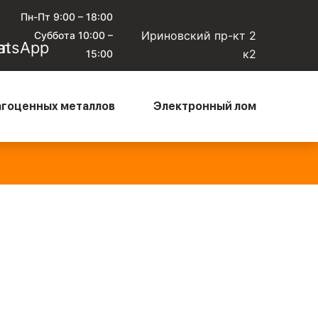
Пн-Пт 9:00 – 18:00
Ириновский пр-кт 2
Суббота 10:00 –
к2
15:00
агоценных металлов
Электронный лом
юминиевый кабель чистый
—
Алюминиевый микс
—
0 ₽/кг
135 ₽/кг