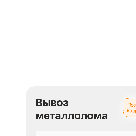
Вывоз
При
воз
металлолома