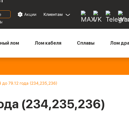
ст
е
Акции
Клиентам
а
ны
ный лом
Лом кабеля
Сплавы
Лом др
Медный микс
— 880
Бронза
— 670
Латунь
— 570
Ал
₽/кг
₽/кг
₽/кг
22
 до 79.12 года (234,235,236)
года (234,235,236)