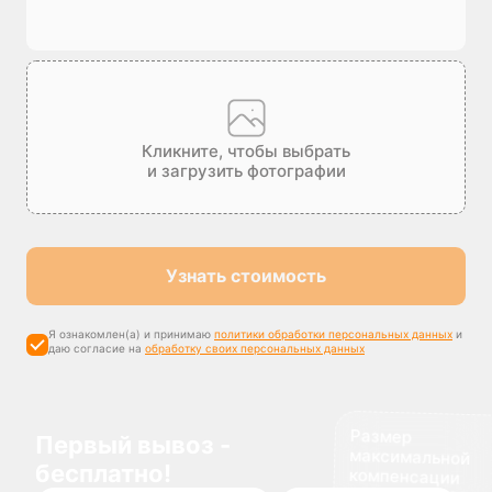
Кликните, чтобы выбрать
и загрузить фотографии
Узнать стоимость
Я ознакомлен(а) и принимаю
политики обработки персональных данных
и
даю согласие на
обработку своих персональных данных
Размер
максимальной
компенсации
Первый вывоз -
бесплатно!