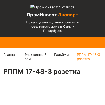
ПромИнвест
Экспорт
Приём цветного, электронного и
ювелирного лома в Санкт-
Петербурге
Медь
Радиаторы
Медный
Алюминиевый
Бронза
Латунь
Алюминиевый
блестящая
с медной
микс
—
кабель
— 670
— 570
микс
— 135 ₽/
— 900 ₽/
трубкой
—
880 ₽/
чистый
— 220
₽/кг
₽/кг
кг
кг
310 ₽/кг
кг
₽/кг
Главная
Электронный
Разъёмы
РППМ 17-48-3
лом
розетка
РППМ 17-48-3 розетка