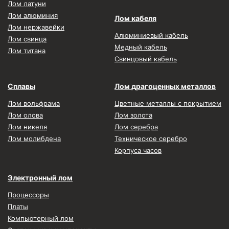
Лом латуни
Лом алюминия
Лом кабеля
Лом нержавейки
Алюминиевый кабель
Лом свинца
Медный кабель
Лом титана
Свинцовый кабель
Сплавы
Лом драгоценных металлов
Лом вольфрама
Цветные металлы с покрытием
Лом олова
Лом золота
Лом никеля
Лом серебра
Лом молибдена
Техническое серебро
Корпуса часов
Электронный лом
Процессоры
Платы
Компьютерный лом