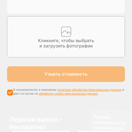
Кликните, чтобы выбрать
и загрузить фотографии
Узнать стоимость
Я ознакомлен(а) и принимаю
политики обработки персональных данных
и
даю согласие на
обработку своих персональных данных
Размер
максимальной
компенсации
Первый вывоз -
бесплатно!