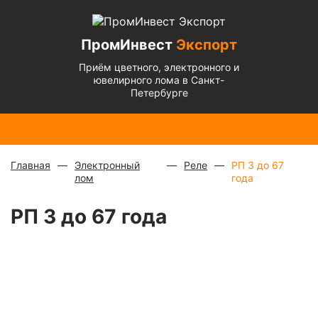
ПромИнвест
Экспорт
Приём цветного, электронного и
ювелирного лома в Санкт-
Петербурге
Медь
Радиаторы
Медный
Алюминиевый
Бронза
Латунь
Алюминиевый
блестящая
с медной
микс
—
кабель
— 670
— 570
микс
— 135 ₽/
— 900 ₽/
трубкой
—
880 ₽/
чистый
— 220
₽/кг
₽/кг
кг
кг
310 ₽/кг
кг
₽/кг
Главная
Электронный
Реле
РП 3 до 67
лом
года
РП 3 до 67 года