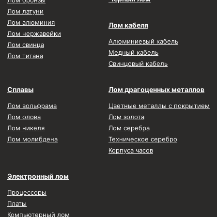
Лом бронзы
Лом латуни
Лом алюминия
Лом кабеля
Лом нержавейки
Алюминиевый кабель
Лом свинца
Медный кабель
Лом титана
Свинцовый кабель
Сплавы
Лом драгоценных металлов
Лом вольфрама
Цветные металлы с покрытием
Лом олова
Лом золота
Лом никеля
Лом серебра
Лом молибдена
Техническое серебро
Корпуса часов
Электронный лом
Процессоры
Платы
Компьютерный лом