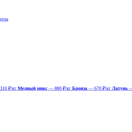
енты
310 ₽/кг
Медный микс
— 880 ₽/кг
Бронза
— 670 ₽/кг
Латунь
—