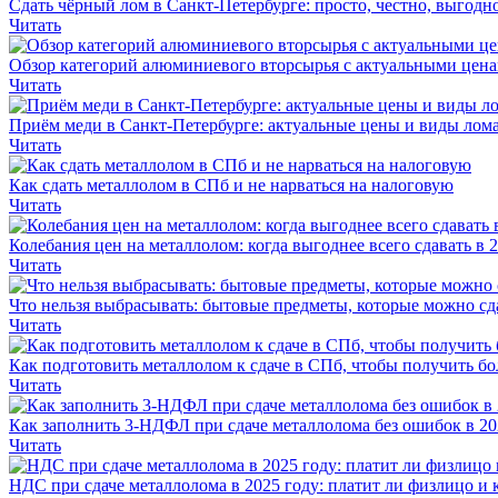
Сдать чёрный лом в Санкт-Петербурге: просто, честно, выгодн
Читать
Обзор категорий алюминиевого вторсырья с актуальными цен
Читать
Приём меди в Санкт-Петербурге: актуальные цены и виды лома
Читать
Как сдать металлолом в СПб и не нарваться на налоговую
Читать
Колебания цен на металлолом: когда выгоднее всего сдавать в 
Читать
Что нельзя выбрасывать: бытовые предметы, которые можно сд
Читать
Как подготовить металлолом к сдаче в СПб, чтобы получить бо
Читать
Как заполнить 3-НДФЛ при сдаче металлолома без ошибок в 20
Читать
НДС при сдаче металлолома в 2025 году: платит ли физлицо и 