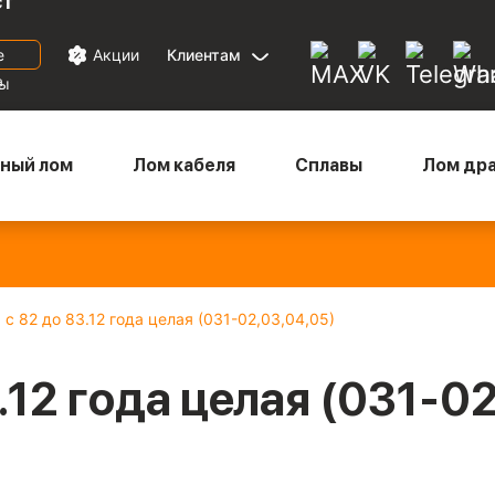
ст
е
Акции
Клиентам
а
ны
ный лом
Лом кабеля
Сплавы
Лом др
Медный микс
— 880
Бронза
— 670
Латунь
— 570
Ал
₽/кг
₽/кг
₽/кг
22
 с 82 до 83.12 года целая (031-02,03,04,05)
.12 года целая (031-0