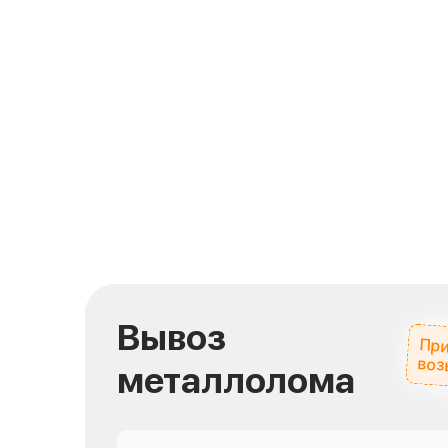
Вывоз
При
воз
металлолома