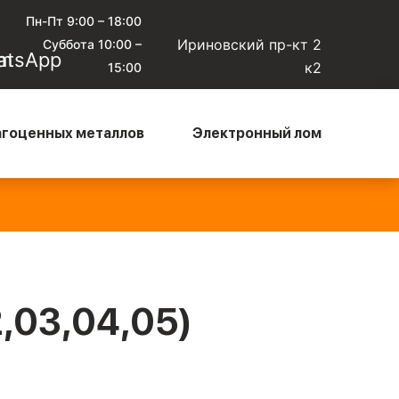
Пн-Пт 9:00 – 18:00
Ириновский пр-кт 2
Суббота 10:00 –
к2
15:00
агоценных металлов
Электронный лом
юминиевый кабель чистый
—
Алюминиевый микс
—
0 ₽/кг
135 ₽/кг
2,03,04,05)