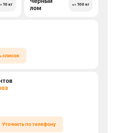
Черный
10 кг
100 кг
т
от
лом
ь список
нтов
воз
Уточнить по телефону