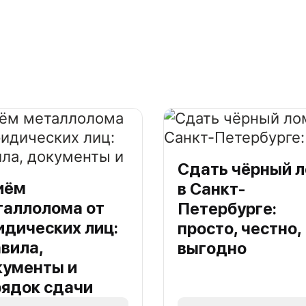
Сдать чёрный 
иём
в Санкт-
таллолома от
Петербурге:
дических лиц:
просто, честно,
вила,
выгодно
кументы и
рядок сдачи