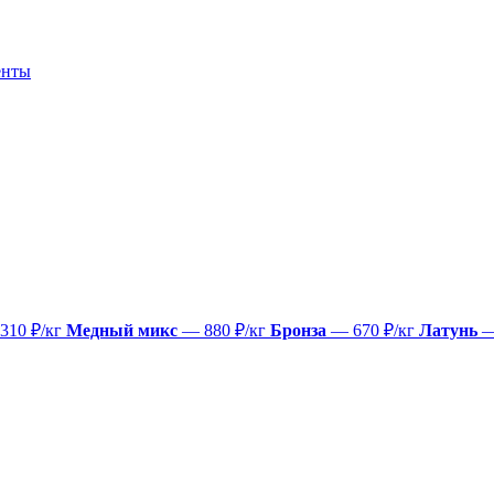
енты
310 ₽/кг
Медный микс
— 880 ₽/кг
Бронза
— 670 ₽/кг
Латунь
—