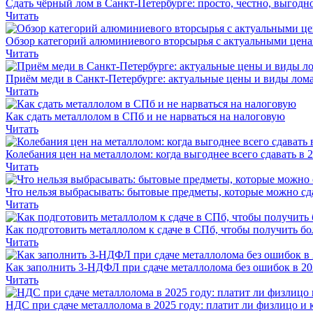
Сдать чёрный лом в Санкт-Петербурге: просто, честно, выгодн
Читать
Обзор категорий алюминиевого вторсырья с актуальными цен
Читать
Приём меди в Санкт-Петербурге: актуальные цены и виды лома
Читать
Как сдать металлолом в СПб и не нарваться на налоговую
Читать
Колебания цен на металлолом: когда выгоднее всего сдавать в 
Читать
Что нельзя выбрасывать: бытовые предметы, которые можно сд
Читать
Как подготовить металлолом к сдаче в СПб, чтобы получить бо
Читать
Как заполнить 3-НДФЛ при сдаче металлолома без ошибок в 20
Читать
НДС при сдаче металлолома в 2025 году: платит ли физлицо и 