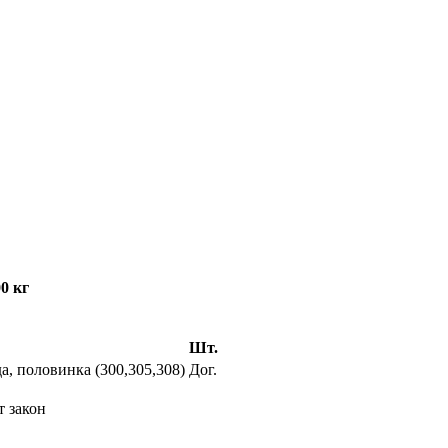
0 кг
Шт.
а, половинка (300,305,308)
Дог.
т закон