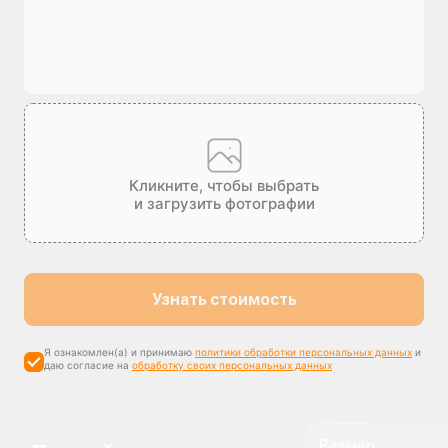
Кликните, чтобы выбрать
и загрузить фотографии
Узнать стоимость
Я ознакомлен(а) и принимаю
политики обработки персональных данных
и
даю согласие на
обработку своих персональных данных
Размер
максимальной
компенсации