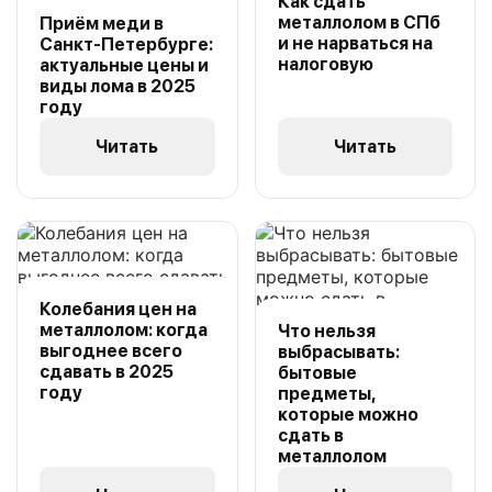
Как сдать
металлолом в СПб
Приём меди в
и не нарваться на
Санкт-Петербурге:
налоговую
актуальные цены и
виды лома в 2025
году
Читать
Читать
Колебания цен на
металлолом: когда
Что нельзя
выгоднее всего
выбрасывать:
сдавать в 2025
бытовые
году
предметы,
которые можно
сдать в
металлолом