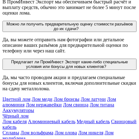
В ПромИнвест Экспорт мы обеспечиваем быстрый расчёт и
выплату средств, обычно это занимает не более 5 минут после
оценки лома.
Можно ли получить предварительную оценку стоимости разъёмов
до их сдачи?
Да, вы можете отправить нам фотографии или детальное
описание ваших разъёмов для предварительной оценки по
телефону или через наш сайт.
Предлагает ли ПромИнвест Экспорт какие-либо специальные
условия или бонусы для новых клиентов?
Да, мы часто проводим акции и предлагаем специальные
бонусы для новых клиентов, включая дополнительные скидки
на сдачу металлолома.
Цветной лом
Лом меди
Лом бронзы
Лом латуни
Лом
алюминия
Лом нержавейки
Лом свинца
Лом титана
Аккумуляторы
Чёрный лом
Лом кабеля
Алюминиевый кабель
Медный кабель
Свинцовый
кабель
Сплавы
Лом вольфрама
Лом олова
Лом никеля
Лом
молибдена