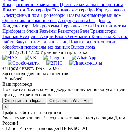
Лом драгоценных металлов
Цветные металлы с покрытием
Лом золота
Лом серебра
Техническое серебро
Корпуса часов
Электронный лом
Процессоры
Платы
Компьютерный лом
Оргтехника и компоненты
Аккумуляторы СЦ
Диоды
Конденсаторы
Микросхемы
Переключатели
Потенциометры
Приборы и блоки
Разъёмы
Резисторы
Реле
Транзисторы
Главная
Все цены
Акции
Блог
О компании
Контакты
Как нас
найти
Закупка лома для юр. лиц
Политика в отношении
обработки персональных данных
Вывоз лома
+7 (812) 703-47-20
Ириновский пр-кт 2 к2
© ПромИнвест, 1997—2026
Здесь бонус для новых клиентов
+5 рублей
Ваш промокод
Покажите промокод менеджеру для получения бонуса к цене
при сдаче цветного лома
Отправить в Telegram
Отправить в WhatsApp
×
График работы на праздники
Уважаемые клиенты! Поздравляем вас с наступающим Днем
России!
с 12 по 14 июня – площадка НЕ РАБОТАЕТ