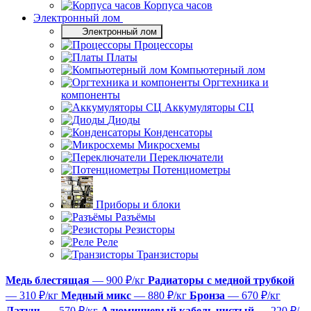
Корпуса часов
Электронный лом
Электронный лом
Процессоры
Платы
Компьютерный лом
Оргтехника и
компоненты
Аккумуляторы СЦ
Диоды
Конденсаторы
Микросхемы
Переключатели
Потенциометры
Приборы и блоки
Разъёмы
Резисторы
Реле
Транзисторы
Медь блестящая
— 900 ₽/кг
Радиаторы с медной трубкой
— 310 ₽/кг
Медный микс
— 880 ₽/кг
Бронза
— 670 ₽/кг
Латунь
— 570 ₽/кг
Алюминиевый кабель чистый
— 220 ₽/