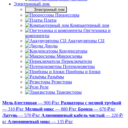
Электронный лом
Электронный лом
Процессоры
Платы
Компьютерный лом
Оргтехника и
компоненты
Аккумуляторы СЦ
Диоды
Конденсаторы
Микросхемы
Переключатели
Потенциометры
Приборы и блоки
Разъёмы
Резисторы
Реле
Транзисторы
Медь блестящая
— 900 ₽/кг
Радиаторы с медной трубкой
— 310 ₽/кг
Медный микс
— 880 ₽/кг
Бронза
— 670 ₽/кг
Латунь
— 570 ₽/кг
Алюминиевый кабель чистый
— 220 ₽/
кг
Алюминиевый микс
— 135 ₽/кг