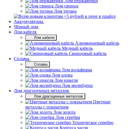
Лом нержавейки
Лом свинца
Лом титана
Аккумуляторы
Чёрный лом
Лом кабеля
Лом кабеля
Алюминиевый кабель
Медный кабель
Свинцовый кабель
Сплавы
Сплавы
Лом вольфрама
Лом олова
Лом никеля
Лом молибдена
Лом драгоценных металлов
Лом драгоценных металлов
Цветные
металлы с покрытием
Лом золота
Лом серебра
Техническое серебро
Корпуса часов