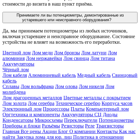
стоимости до визита в наш пункт приёма.
Принимаете ли вы потенциометры, демонтированные из
устаревшего или неисправного оборудования?
Да, мы принимаем потенциометры из любых источников,
включая устаревшее и неисправное оборудование. Состояние
устройства не влияет на возможность его переработки.
Цветной лом
Лом меди
Лом бронзы
Лом латуни
Лом
алюминия
Лом нержавейки
Лом свинца
Лом титана
Аккумуляторы
Чёрный лом
Лом кабеля
Алюминиевый кабель
Медный кабель
Свинцовый
кабель
Сплавы
Лом вольфрама
Лом олова
Лом никеля
Лом
молибдена
Лом драгоценных металлов
Цветные металлы с покрытием
Лом золота
Лом серебра
Техническое серебро
Корпуса часов
Электронный лом
Процессоры
Платы
Компьютерный лом
Оргтехника и компоненты
Аккумуляторы СЦ
Диоды
Конденсаторы
Микросхемы
Переключатели
Потенциометры
Приборы и блоки
Разъёмы
Резисторы
Реле
Транзисторы
Главная
Все цены
Акции
Блог
О компании
Контакты
Как нас
найти
Закупка лома для юр. лиц
Политика в отношении