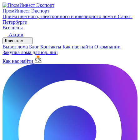
ПромИнвест
Экспорт
Приём цветного, электронного и ювелирного лома в Санкт-
Петербурге
Все цены
Акции
Клиентам
Вывоз лома
Блог
Контакты
Как нас найти
О компании
Закупка лома для юр. лиц
Как нас найти