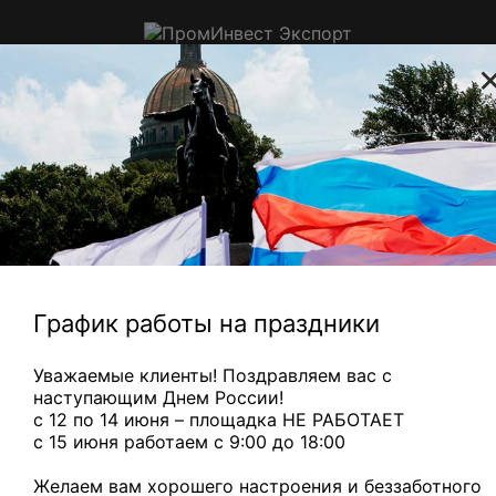
ПромИнвест
Экспорт
Приём цветного, электронного и
ювелирного лома в Санкт-
Петербурге
Радиаторы с медной трубкой
— 310 ₽/кг
Медный микс
— 
Главная
Электронный
Потенциометры
ПТП-5;
лом
ПЛП-2 R
2,5 кОм
График работы на праздники
ПТП-5; ПЛП-2 R 2,5 кОм
Уважаемые клиенты! Поздравляем вас с
наступающим Днем России!
с 12 по 14 июня – площадка НЕ РАБОТАЕТ
c 15 июня работаем с 9:00 до 18:00
Желаем вам хорошего настроения и беззаботного