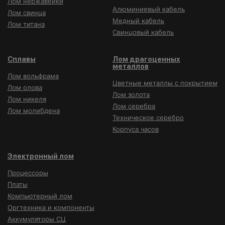
Лом нержавейки
Алюминиевый кабель
Лом свинца
Медный кабель
Лом титана
Свинцовый кабель
Сплавы
Лом драгоценных
металлов
Лом вольфрама
Цветные металлы с покрытием
Лом олова
Лом золота
Лом никеля
Лом серебра
Лом молибдена
Техническое серебро
Корпуса часов
Электронный лом
Процессоры
Платы
Компьютерный лом
Оргтехника и компоненты
Аккумуляторы СЦ