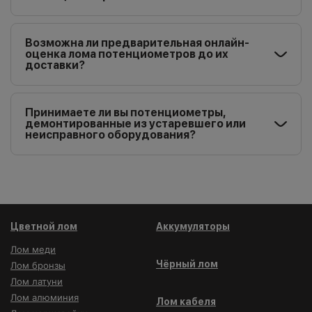
Возможна ли предварительная онлайн-
оценка лома потенциометров до их
доставки?
Принимаете ли вы потенциометры,
демонтированные из устаревшего или
неисправного оборудования?
Цветной лом
Аккумуляторы
Лом меди
Чёрный лом
Лом бронзы
Лом латуни
Лом алюминия
Лом кабеля