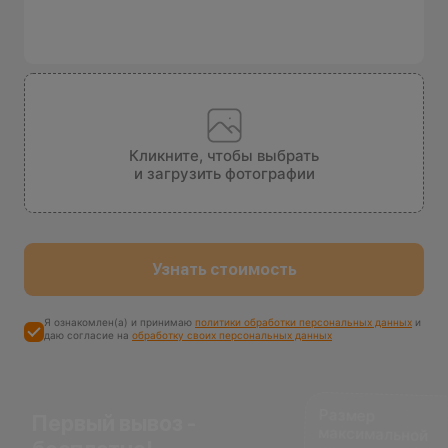
Кликните, чтобы выбрать
и загрузить фотографии
Узнать стоимость
Я ознакомлен(а) и принимаю
политики обработки персональных данных
и
даю согласие на
обработку своих персональных данных
Размер
максимальной
компенсации
Первый вывоз -