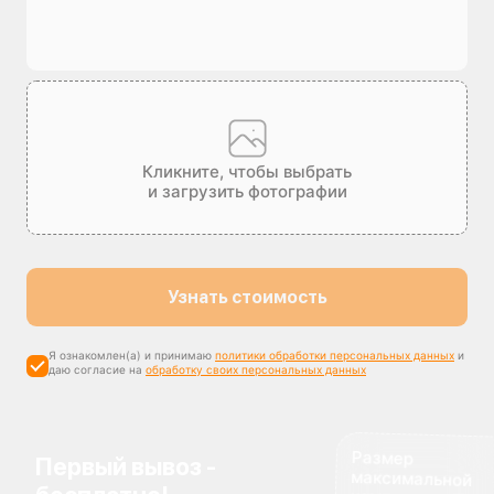
Кликните, чтобы выбрать
и загрузить фотографии
Узнать стоимость
Я ознакомлен(а) и принимаю
политики обработки персональных данных
и
даю согласие на
обработку своих персональных данных
Размер
максимальной
компенсации
Первый вывоз -