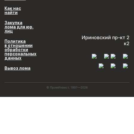
Как нас
найти
Закупка
лома для юр.
лиц
Ириновский пр-кт 2
Политика
к2
в отношении
обработки
персональных
данных
Вывоз лома
© ПромИнвест, 1997—2026