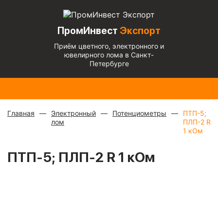
ПромИнвест
Экспорт
Приём цветного, электронного и
ювелирного лома в Санкт-
Петербурге
Радиаторы
Медный
Алюминиевый
Медь
Бронза
Латунь
Алюминиевы
с медной
микс
—
кабель
блестящая
— 670
— 570
микс
— 135 ₽/
трубкой
—
880 ₽/
чистый
— 220
— 900 ₽/кг
₽/кг
₽/кг
кг
310 ₽/кг
кг
₽/кг
Главная
Электронный
Потенциометры
ПТП-5;
лом
ПЛП-2 R
1 кОм
ПТП-5; ПЛП-2 R 1 кОм