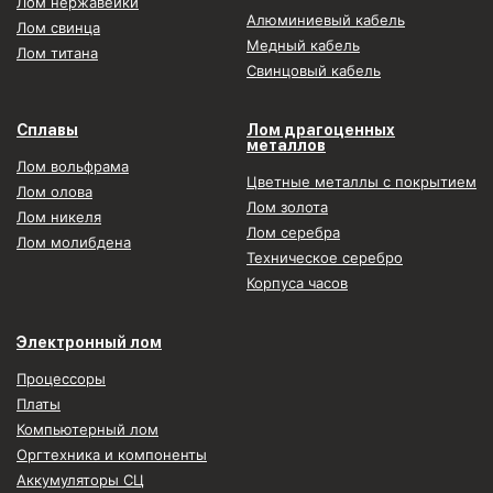
Лом нержавейки
Алюминиевый кабель
Лом свинца
Медный кабель
Лом титана
Свинцовый кабель
Сплавы
Лом драгоценных
металлов
Лом вольфрама
Цветные металлы с покрытием
Лом олова
Лом золота
Лом никеля
Лом серебра
Лом молибдена
Техническое серебро
Корпуса часов
Электронный лом
Процессоры
Платы
Компьютерный лом
Оргтехника и компоненты
Аккумуляторы СЦ