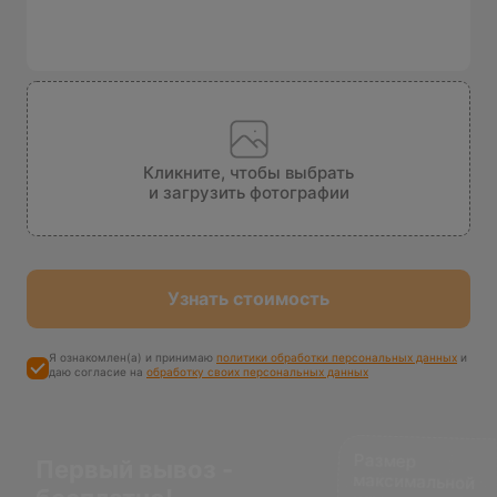
Кликните, чтобы выбрать
и загрузить фотографии
Узнать стоимость
Я ознакомлен(а) и принимаю
политики обработки персональных данных
и
даю согласие на
обработку своих персональных данных
Размер
максимальной
компенсации
Первый вывоз -