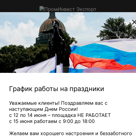
ПромИнвест
Экспорт
Приём цветного, электронного и
ювелирного лома в Санкт-
Петербурге
оры с медной трубкой
— 310 ₽/кг
Медный микс
— 880 ₽/кг
Главная
Электронный
Потенциометры
ПТП-2;
лом
ПЛП-1 R
0,6 кОм
График работы на праздники
ПТП-2; ПЛП-1 R 0,6 кОм
Уважаемые клиенты! Поздравляем вас с
наступающим Днем России!
с 12 по 14 июня – площадка НЕ РАБОТАЕТ
c 15 июня работаем с 9:00 до 18:00
Желаем вам хорошего настроения и беззаботного