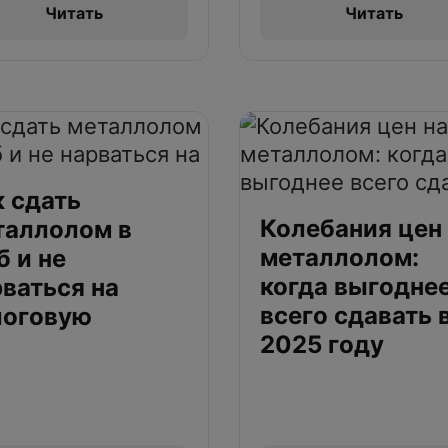
Читать
Читать
к сдать
Колебания цен
таллолом в
металлолом:
 и не
когда выгодне
ваться на
всего сдавать 
логовую
2025 году