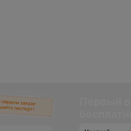
Первый в
 первом заказе
ьмите паспорт!
бесплатн