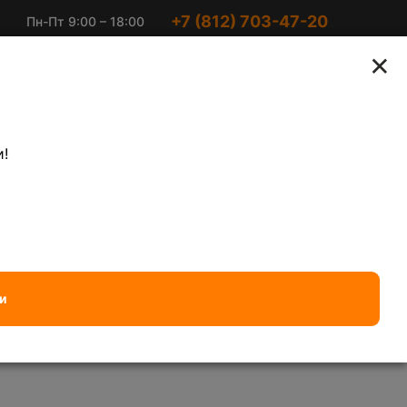
+7 (812) 703-47-20
Пн-Пт 9:00 – 18:00
Ириновский пр-кт 2
Суббота 10:00 –
×
к2
15:00
агоценных металлов
Электронный лом
!
₽/кг
Алюминиевый кабель чистый
— 220 ₽/кг
и