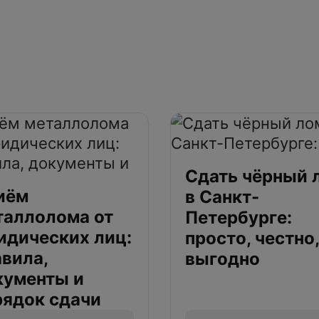
Сдать чёрный 
иём
в Санкт-
таллолома от
Петербурге:
идических лиц:
просто, честно,
авила,
выгодно
кументы и
рядок сдачи