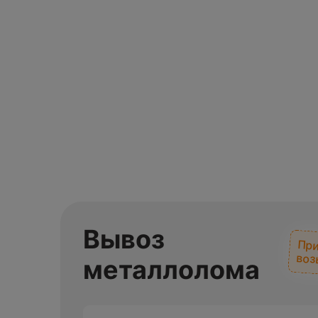
Вывоз
При
воз
металлолома