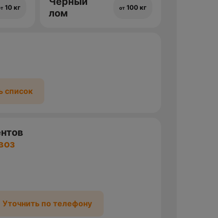
Черный
10 кг
100 кг
от
от
лом
ь список
ентов
воз
Уточнить по телефону