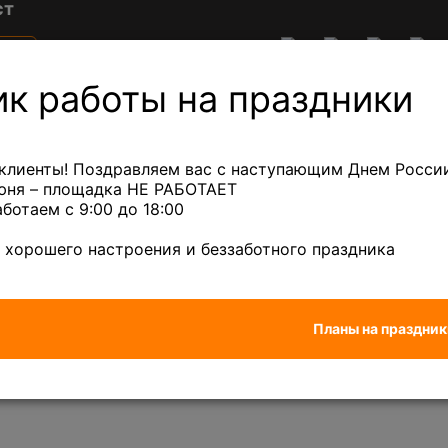
ст
е
Акции
Клиентам
ны
 в
ик работы на праздники
ге
ный лом
Лом кабеля
Сплавы
Лом др
клиенты! Поздравляем вас с наступающим Днем России
июня – площадка НЕ РАБОТАЕТ
аботаем с 9:00 до 18:00
 ₽/кг
Бронза
— 670 ₽/кг
Латунь
— 570 
 хорошего настроения и беззаботного праздника
ПТП-2; ПЛП-1 R 0,13 кОм
Планы на праздник
0,13 кОм