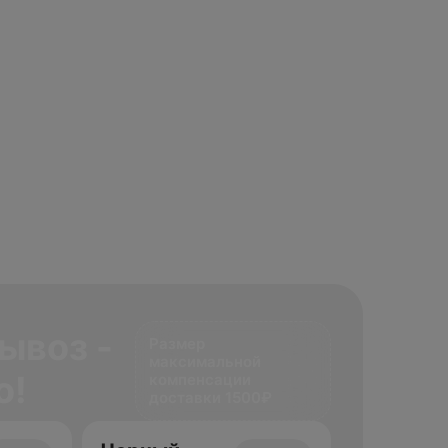
ывоз -
Размер
максимальной
о!
компенсации
доставки 1500₽