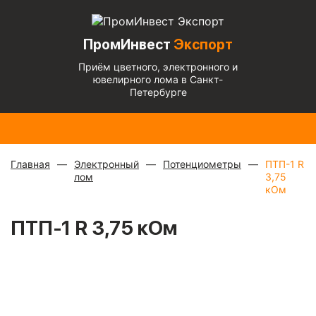
ПромИнвест
Экспорт
Приём цветного, электронного и
ювелирного лома в Санкт-
Петербурге
Радиаторы
Медный
Алюминиевый
Медь
Бронза
Латунь
Алюминиевы
с медной
микс
—
кабель
блестящая
— 670
— 570
микс
— 135 ₽/
трубкой
—
880 ₽/
чистый
— 220
— 900 ₽/кг
₽/кг
₽/кг
кг
310 ₽/кг
кг
₽/кг
Главная
Электронный
Потенциометры
ПТП-1 R
лом
3,75
кОм
ПТП-1 R 3,75 кОм