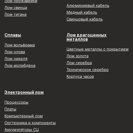
Лом нержавейки
Алюминиевый кабель
Лом свинца
Медный кабель
Лом титана
Свинцовый кабель
Сплавы
Лом драгоценных
металлов
Лом вольфрама
Цветные металлы с покрытием
Лом олова
Лом золота
Лом никеля
Лом серебра
Лом молибдена
Техническое серебро
Корпуса часов
Электронный лом
Процессоры
Платы
Компьютерный лом
Оргтехника и компоненты
Аккумуляторы СЦ