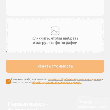
Кликните, чтобы выбрать
и загрузить фотографии
Узнать стоимость
Я ознакомлен(а) и принимаю
политики обработки персональных данных
и
даю согласие на
обработку своих персональных данных
Размер
максимальной
компенсации
Первый вывоз -