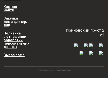
Как нас
найти
Закупка
лома для юр.
лиц
Ириновский пр-кт 2
Политика
к2
в отношении
обработки
персональных
данных
Вывоз лома
© ПромИнвест, 1997—2026