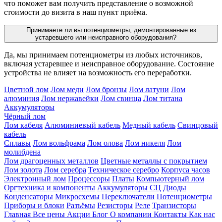
что поможет вам получить представление о возможной
стоимости до визита в наш пункт приёма.
Принимаете ли вы потенциометры, демонтированные из
устаревшего или неисправного оборудования?
Да, мы принимаем потенциометры из любых источников,
включая устаревшее и неисправное оборудование. Состояние
устройства не влияет на возможность его переработки.
Цветной лом
Лом меди
Лом бронзы
Лом латуни
Лом
алюминия
Лом нержавейки
Лом свинца
Лом титана
Аккумуляторы
Чёрный лом
Лом кабеля
Алюминиевый кабель
Медный кабель
Свинцовый
кабель
Сплавы
Лом вольфрама
Лом олова
Лом никеля
Лом
молибдена
Лом драгоценных металлов
Цветные металлы с покрытием
Лом золота
Лом серебра
Техническое серебро
Корпуса часов
Электронный лом
Процессоры
Платы
Компьютерный лом
Оргтехника и компоненты
Аккумуляторы СЦ
Диоды
Конденсаторы
Микросхемы
Переключатели
Потенциометры
Приборы и блоки
Разъёмы
Резисторы
Реле
Транзисторы
Главная
Все цены
Акции
Блог
О компании
Контакты
Как нас