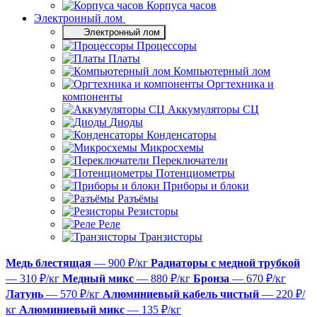
Корпуса часов
Электронный лом
Электронный лом
Процессоры
Платы
Компьютерный лом
Оргтехника и
компоненты
Аккумуляторы СЦ
Диоды
Конденсаторы
Микросхемы
Переключатели
Потенциометры
Приборы и блоки
Разъёмы
Резисторы
Реле
Транзисторы
Медь блестящая
— 900 ₽/кг
Радиаторы с медной трубкой
— 310 ₽/кг
Медный микс
— 880 ₽/кг
Бронза
— 670 ₽/кг
Латунь
— 570 ₽/кг
Алюминиевый кабель чистый
— 220 ₽/
кг
Алюминиевый микс
— 135 ₽/кг